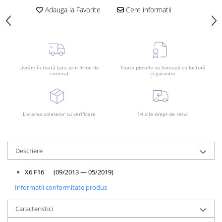
Bara spate
Adauga la Favorite
Cere informatii
Broasca capota
Broască usă
Canal racire
Livrăm în toată țara prin firme de
Toate piesele se livrează cu factură
Capac bara
curierat
și garanție
Capac fata motor
Capitonaj
Livrarea coletelor cu verificare
14 zile drept de retur
Capota
Capota spate
Carenaj roata
Descriere
Deflector aer
X6 F16 (09/2013 — 05/2019)
Elemente caroserie
Informatii conformitate produs
Inchidere aripa
Caracteristici
Oglindă