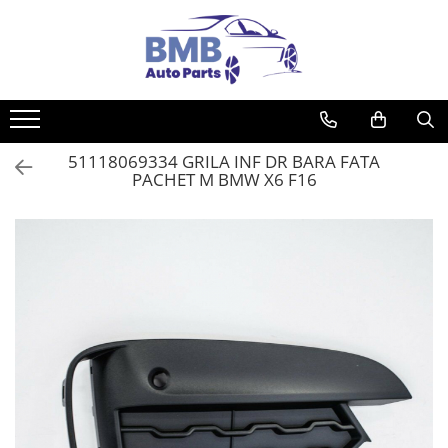
Toate Produsele
Accesorii
Covorase
51118069334 GRILA INF DR BARA FATA
ODORIZANTE
PACHET M BMW X6 F16
Ornament
AIRBAG
Ambreiaj
Cilindru
Rulment de presiune
Set ambreiaj
Volantă
Angrenare roată
Burduf planetară