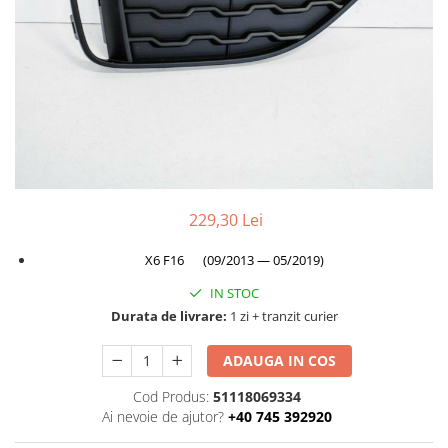
Planetară
Antrenare punte
Cardan
Aprindere
Bujie
Releu
Caroserie
229,30 Lei
Absorbant bara fata
Absorbant bara V
X6 F16 (09/2013 — 05/2019)
Actuator capsa capota
IN STOC
Aripă
Durata de livrare:
1 zi + tranzit curier
Aripă spate
ADAUGA IN COS
Armatura
Cod Produs:
51118069334
Balama capota
Ai nevoie de ajutor?
+40 745 392920
Bara fata