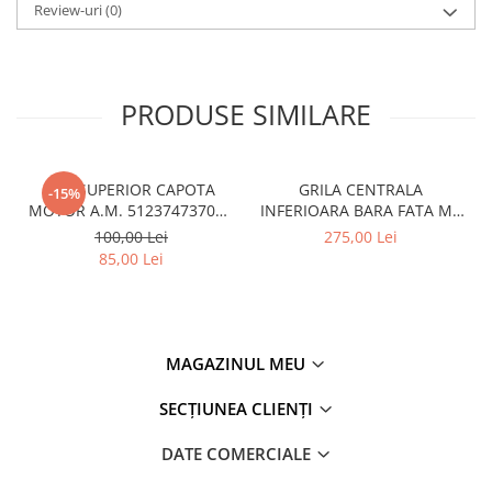
Overfender aripa
Review-uri
(0)
Panou acoperire trigger
Plafon
PRODUSE SIMILARE
Praguri
Rama radiator
Scut motor
CUI SUPERIOR CAPOTA
GRILA CENTRALA
-15%
Spălător far
MOTOR A.M. 51237473707 -
INFERIOARA BARA FATA M -
BMW SERIES 3 (G20/G21)
MODEL CU ACC - O.E.
100,00 Lei
275,00 Lei
Suport aripa
51118056522 - BMW X6 F16
85,00 Lei
Suport far
Suport radiator
Traversa
MAGAZINUL MEU
Usa fată
SECȚIUNEA CLIENȚI
Usa spate
Cutie viteze
DATE COMERCIALE
Cutie viteze