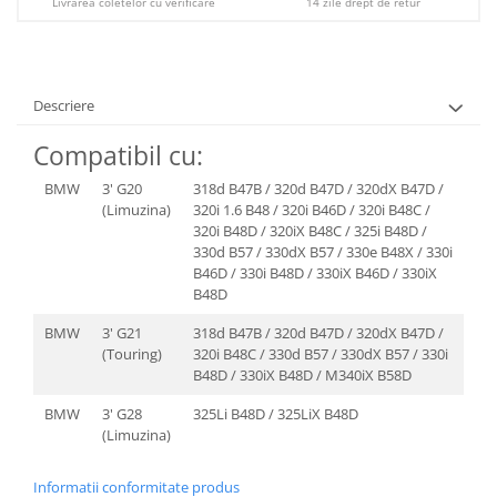
Livrarea coletelor cu verificare
14 zile drept de retur
Descriere
Compatibil cu:
BMW
3' G20
318d B47B / 320d B47D / 320dX B47D /
(Limuzina)
320i 1.6 B48 / 320i B46D / 320i B48C /
320i B48D / 320iX B48C / 325i B48D /
330d B57 / 330dX B57 / 330e B48X / 330i
B46D / 330i B48D / 330iX B46D / 330iX
B48D
BMW
3' G21
318d B47B / 320d B47D / 320dX B47D /
(Touring)
320i B48C / 330d B57 / 330dX B57 / 330i
B48D / 330iX B48D / M340iX B58D
BMW
3' G28
325Li B48D / 325LiX B48D
(Limuzina)
Informatii conformitate produs