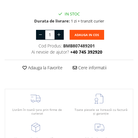
Plafon
Praguri
IN STOC
Rama radiator
Durata de livrare:
1 zi + tranzit curier
Scut motor
ADAUGA IN COS
Spălător far
Cod Produs:
BMB807489201
Suport aripa
Ai nevoie de ajutor?
+40 745 392920
Suport far
Adauga la Favorite
Cere informatii
Suport radiator
Traversa
Usa fată
Usa spate
Livrăm în toată țara prin firme de
Toate piesele se livrează cu factură
curierat
și garanție