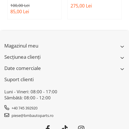
CAPOTA MOTOR A.M.
INFERIOARA BARA
100,00 Lei
275,00 Lei
51237473707 - BMW
FATA M - MODEL CU
85,00 Lei
SERIES 3 (G20/G21)
ACC - O.E.
51118056522 - BMW
X6 F16
Magazinul meu
Secțiunea clienți
Date comerciale
Suport clienti
Luni - Vineri: 08:00 - 17:00
Sâmbătă: 08:00 - 12:00
+40 745 392920
piese@bmbautoparts.ro