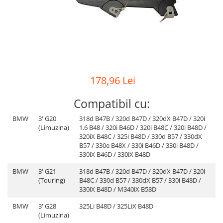
Suport motor
Canal racire
TAMPON
Capac bara
Turbocompresor
Capac fata motor
Ungere
Capitonaj
Capota
178,96 Lei
Capota spate
Compatibil cu:
Carenaj roata
BMW
3' G20
318d B47B / 320d B47D / 320dX B47D / 320i
Deflector aer
(Limuzina)
1.6 B48 / 320i B46D / 320i B48C / 320i B48D /
320iX B48C / 325i B48D / 330d B57 / 330dX
Elemente caroserie
B57 / 330e B48X / 330i B46D / 330i B48D /
330iX B46D / 330iX B48D
Inchidere aripa
BMW
3' G21
318d B47B / 320d B47D / 320dX B47D / 320i
Oglindă
(Touring)
B48C / 330d B57 / 330dX B57 / 330i B48D /
330iX B48D / M340iX B58D
Overfender aripa
Panou acoperire trigger
BMW
3' G28
325Li B48D / 325LiX B48D
(Limuzina)