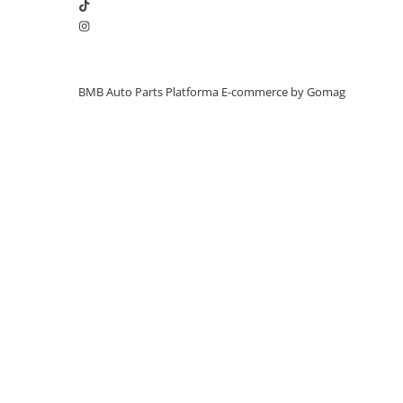
Inchidere aripa
Oglindă
Overfender aripa
BMB Auto Parts
Platforma E-commerce by Gomag
Panou acoperire trigger
Plafon
Praguri
Rama radiator
Scut motor
Spălător far
Suport aripa
Suport far
Suport radiator
Traversa
Usa fată