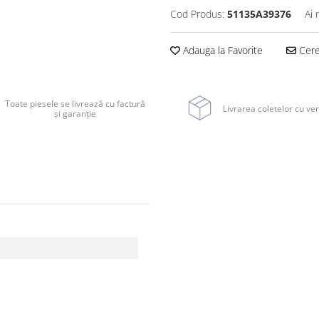
Cod Produs:
51135A39376
Ai 
Adauga la Favorite
Cere 
Toate piesele se livrează cu factură
Livrarea coletelor cu ver
și garanție