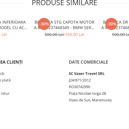
PRODUSE SIMILARE
A INFERIOARA
BROASCA STG CAPOTA MOTOR
BROASCA DR
-30%
-30%
MODEL CU ACC
A.M. 51237468349 - BMW SERIA
A.M. 5123746
6522 - BMW X6
1 F40
1
 Lei
500,00 Lei
350,00 Lei
500,00 L
6
EA CLIENȚI
DATE COMERCIALE
păr
SC Vaser Travel SRL
 plată
J24/871/2012
RO30742990
 retur
Piața Nicolae Iorga 2B
Vișeu de Sus, Maramureș