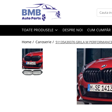
Toate Produsele
Accesorii
TOATE PRODUSELE
DESPRE NOI
CUM CUMPĂR
Covorase
ODORIZANTE
Home /
Caroserie /
51135A39376 GRILA M PERFORMANCE 
Ornament
AIRBAG
Ambreiaj
Cilindru
Rulment de presiune
Set ambreiaj
Volantă
Angrenare roată
Burduf planetară