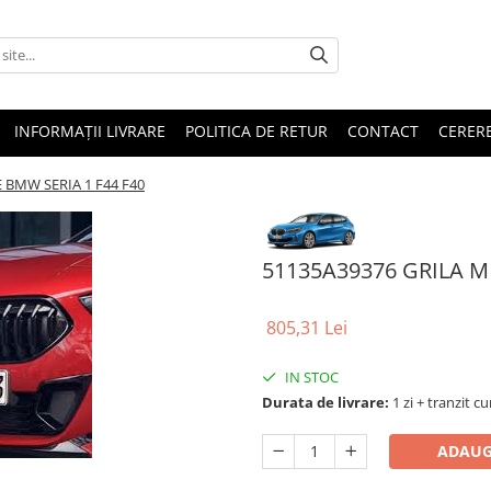
INFORMAȚII LIVRARE
POLITICA DE RETUR
CONTACT
CERERE
BMW SERIA 1 F44 F40
51135A39376 GRILA M
805,31 Lei
IN STOC
Durata de livrare:
1 zi + tranzit cu
ADAUG