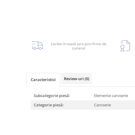
Planetară
Antrenare punte
Cardan
Aprindere
Bujie
Livrăm în toată țara prin firme de
Releu
curierat
Caroserie
Review-uri
(0)
Caracteristici
Absorbant bara fata
Subcategorie piesă:
Elemente caroserie
Absorbant bara V
Categorie piesă:
Caroserie
Actuator capsa capota
Aripă
Aripă spate