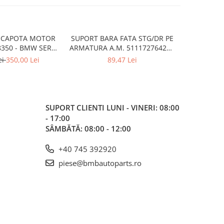
 CAPOTA MOTOR
SUPORT BARA FATA STG/DR PE
SCUT/INCH
8350 - BMW SERIA
ARMATURA A.M. 51117276426 -
A.M. 517
 F40
BMW X3 F25 , X4 F26
ei
350,00 Lei
89,47 Lei
SUPORT CLIENTI
LUNI - VINERI: 08:00
- 17:00
SÂMBĂTĂ: 08:00 - 12:00
+40 745 392920
piese@bmbautoparts.ro