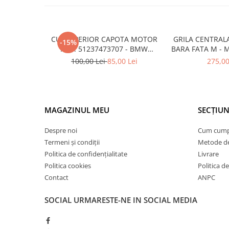
Armatura
Balama capota
Bara fata
CUI SUPERIOR CAPOTA MOTOR
GRILA CENTRAL
-15%
Bara spate
A.M. 51237473707 - BMW
BARA FATA M - 
SERIES 3 (G20/G21)
- O.E. 5111805
100,00 Lei
85,00 Lei
275,00
Broasca capota
F1
Broască usă
Canal racire
MAGAZINUL MEU
SECȚIUN
Capac bara
Capac fata motor
Despre noi
Cum cum
Termeni și condiții
Metode de
Capitonaj
Politica de confidențialitate
Livrare
Capota
Politica cookies
Politica de
Capota spate
Contact
ANPC
Carenaj roata
SOCIAL
URMARESTE-NE IN SOCIAL MEDIA
Deflector aer
Elemente caroserie