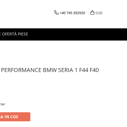
+40 745 392920
0,00
 OFERTĂ PIESE
 PERFORMANCE BMW SERIA 1 F44 F40
rier
A IN COS