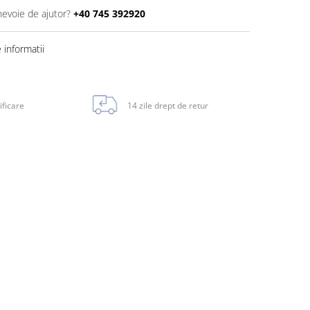
nevoie de ajutor?
+40 745 392920
informatii
ificare
14 zile drept de retur