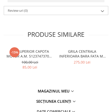
Review-uri
(0)
PRODUSE SIMILARE
CUI SUPERIOR CAPOTA
GRILA CENTRALA
-15%
MOTOR A.M. 51237473707 -
INFERIOARA BARA FATA M -
BMW SERIES 3 (G20/G21)
MODEL CU ACC - O.E.
100,00 Lei
275,00 Lei
51118056522 - BMW X6 F16
85,00 Lei
MAGAZINUL MEU
SECȚIUNEA CLIENȚI
DATE COMERCIALE