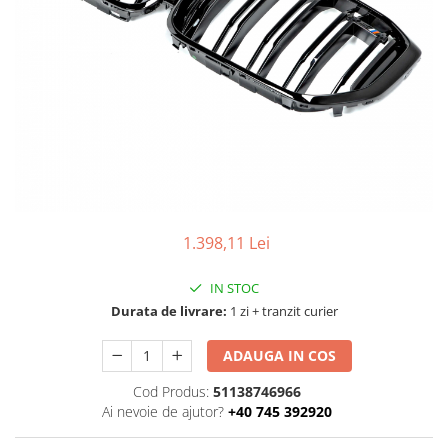
TAMPON
Capac bara
Turbocompresor
Capac fata motor
Ungere
Capitonaj
Capota
Capota spate
Carenaj roata
Deflector aer
1.398,11 Lei
Elemente caroserie
Inchidere aripa
IN STOC
Oglindă
Durata de livrare:
1 zi + tranzit curier
Overfender aripa
ADAUGA IN COS
Panou acoperire trigger
Cod Produs:
51138746966
Plafon
Ai nevoie de ajutor?
+40 745 392920
Praguri