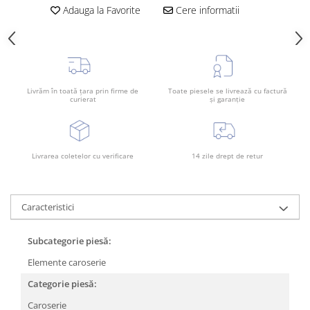
Rama radiator
Adauga la Favorite
Cere informatii
Scut motor
Spălător far
Suport aripa
Livrăm în toată țara prin firme de
Toate piesele se livrează cu factură
Suport far
curierat
și garanție
Suport radiator
Traversa
Livrarea coletelor cu verificare
14 zile drept de retur
Usa fată
Usa spate
Caracteristici
Subcategorie piesă:
Elemente caroserie
Categorie piesă:
Caroserie