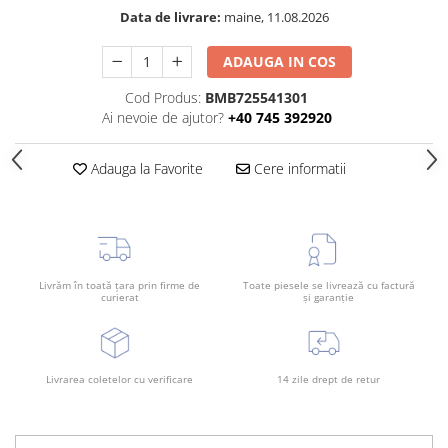
Rama radiator
Data de livrare:
maine, 11.08.2026
Scut motor
ADAUGA IN COS
Spălător far
Cod Produs:
BMB725541301
Suport aripa
Ai nevoie de ajutor?
+40 745 392920
Suport far
Suport radiator
Adauga la Favorite
Cere informatii
Traversa
Usa fată
Usa spate
Livrăm în toată țara prin firme de
Toate piesele se livrează cu factură
curierat
și garanție
Livrarea coletelor cu verificare
14 zile drept de retur