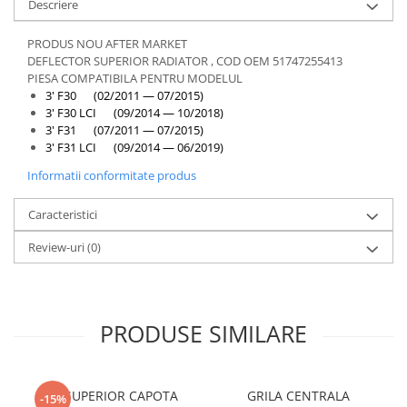
Descriere
PRODUS NOU AFTER MARKET
DEFLECTOR SUPERIOR RADIATOR , COD OEM 51747255413
PIESA COMPATIBILA PENTRU MODELUL
3' F30 (02/2011 — 07/2015)
3' F30 LCI (09/2014 — 10/2018)
3' F31 (07/2011 — 07/2015)
3' F31 LCI (09/2014 — 06/2019)
Informatii conformitate produs
Caracteristici
Review-uri
(0)
PRODUSE SIMILARE
CUI SUPERIOR CAPOTA
GRILA CENTRALA
-15%