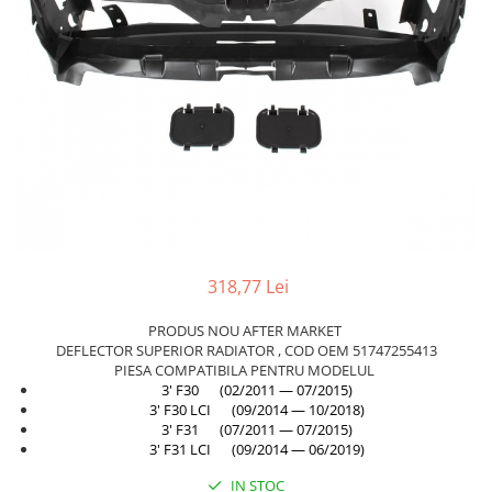
TAMPON
Capac bara
Turbocompresor
Capac fata motor
Ungere
Capitonaj
Capota
Capota spate
Carenaj roata
Deflector aer
Elemente caroserie
318,77 Lei
Inchidere aripa
PRODUS NOU AFTER MARKET
Oglindă
DEFLECTOR SUPERIOR RADIATOR , COD OEM 51747255413
Overfender aripa
PIESA COMPATIBILA PENTRU MODELUL
3' F30 (02/2011 — 07/2015)
Panou acoperire trigger
3' F30 LCI (09/2014 — 10/2018)
3' F31 (07/2011 — 07/2015)
Plafon
3' F31 LCI (09/2014 — 06/2019)
Praguri
IN STOC