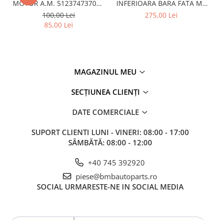
MOTOR A.M. 51237473707 -
INFERIOARA BARA FATA M -
BMW SERIES 3 (G20/G21)
MODEL CU ACC - O.E.
100,00 Lei
275,00 Lei
51118056522 - BMW X6 F16
85,00 Lei
MAGAZINUL MEU
SECȚIUNEA CLIENȚI
DATE COMERCIALE
SUPORT CLIENTI
LUNI - VINERI: 08:00 - 17:00
SÂMBĂTĂ: 08:00 - 12:00
+40 745 392920
piese@bmbautoparts.ro
SOCIAL
URMARESTE-NE IN SOCIAL MEDIA