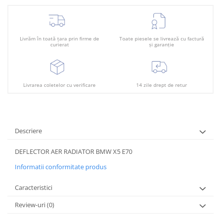
Plafon
Praguri
Rama radiator
Livrăm în toată țara prin firme de
Toate piesele se livrează cu factură
curierat
și garanție
Scut motor
Spălător far
Suport aripa
Livrarea coletelor cu verificare
14 zile drept de retur
Suport far
Suport radiator
Traversa
Descriere
Usa fată
DEFLECTOR AER RADIATOR BMW X5 E70
Usa spate
Informatii conformitate produs
Caracteristici
Review-uri
(0)