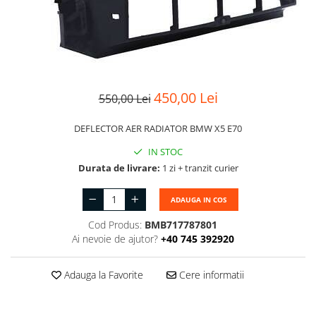
Suport motor
Canal racire
TAMPON
Capac bara
Turbocompresor
Capac fata motor
Ungere
Capitonaj
450,00 Lei
550,00 Lei
Capota
DEFLECTOR AER RADIATOR BMW X5 E70
Capota spate
IN STOC
Carenaj roata
Durata de livrare:
1 zi + tranzit curier
Deflector aer
Elemente caroserie
ADAUGA IN COS
Inchidere aripa
Cod Produs:
BMB717787801
Ai nevoie de ajutor?
+40 745 392920
Oglindă
Overfender aripa
Adauga la Favorite
Cere informatii
Panou acoperire trigger