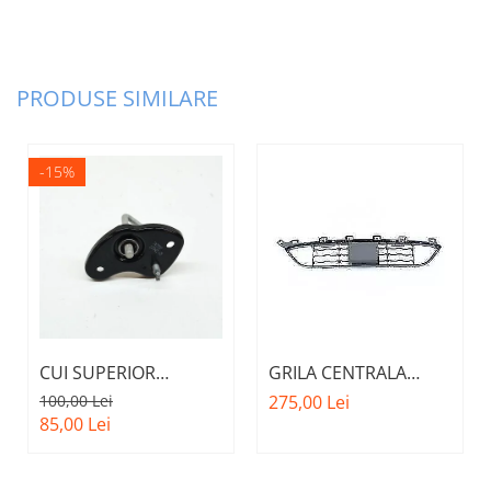
PRODUSE SIMILARE
-15%
CUI SUPERIOR
GRILA CENTRALA
CAPOTA MOTOR A.M.
INFERIOARA BARA
100,00 Lei
275,00 Lei
51237473707 - BMW
FATA M - MODEL CU
85,00 Lei
SERIES 3 (G20/G21)
ACC - O.E.
51118056522 - BMW