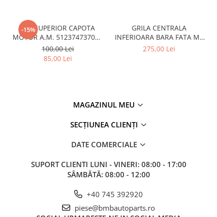
CUI SUPERIOR CAPOTA
GRILA CENTRALA
-15%
MOTOR A.M. 51237473707 -
INFERIOARA BARA FATA M -
BMW SERIES 3 (G20/G21)
MODEL CU ACC - O.E.
100,00 Lei
275,00 Lei
51118056522 - BMW X6 F16
85,00 Lei
MAGAZINUL MEU
SECȚIUNEA CLIENȚI
DATE COMERCIALE
SUPORT CLIENTI
LUNI - VINERI: 08:00 - 17:00
SÂMBĂTĂ: 08:00 - 12:00
+40 745 392920
piese@bmbautoparts.ro