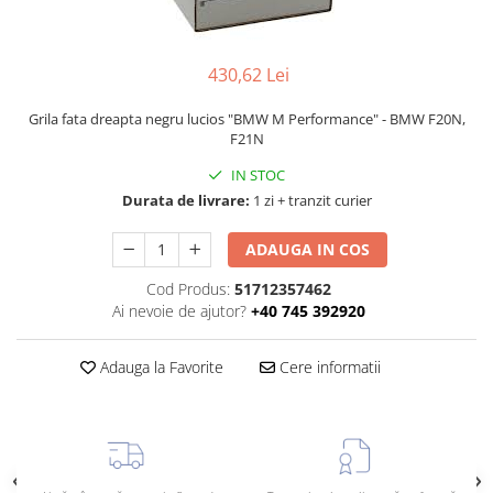
TAMPON
Capac bara
Turbocompresor
Capac fata motor
430,62 Lei
Ungere
Capitonaj
Grila fata dreapta negru lucios "BMW M Performance" - BMW F20N,
Capota
F21N
Capota spate
IN STOC
Carenaj roata
Durata de livrare:
1 zi + tranzit curier
Deflector aer
ADAUGA IN COS
Elemente caroserie
Cod Produs:
51712357462
Inchidere aripa
Ai nevoie de ajutor?
+40 745 392920
Oglindă
Adauga la Favorite
Cere informatii
Overfender aripa
Panou acoperire trigger
Plafon
Praguri