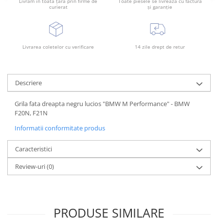
Livrăm în toată țara prin firme de
Toate piesele se livrează cu factură
Rama radiator
curierat
și garanție
Scut motor
Spălător far
Livrarea coletelor cu verificare
14 zile drept de retur
Suport aripa
Suport far
Suport radiator
Descriere
Traversa
Grila fata dreapta negru lucios "BMW M Performance" - BMW
Usa fată
F20N, F21N
Usa spate
Informatii conformitate produs
Caracteristici
Review-uri
(0)
PRODUSE SIMILARE