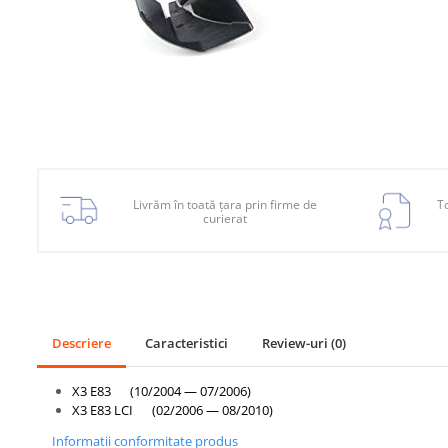
Planetară
Antrenare punte
Cardan
Aprindere
Bujie
Releu
Livrăm în toată țara prin firme de
To
Caroserie
curierat
Absorbant bara fata
Absorbant bara V
Actuator capsa capota
Aripă
Descriere
Caracteristici
Review-uri
(0)
Aripă spate
X3 E83 (10/2004 — 07/2006)
Armatura
X3 E83 LCI (02/2006 — 08/2010)
Balama capota
Informatii conformitate produs