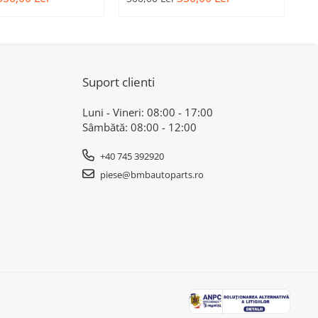
A 1 F40
BMW SERIA 1 F40
5
3
Suport clienti
Luni - Vineri: 08:00 - 17:00
Sâmbătă: 08:00 - 12:00
+40 745 392920
piese@bmbautoparts.ro