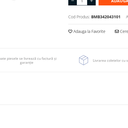
ADAUGA
Cod Produs:
BMB342043101
A
Adauga la Favorite
Cere 
ate piesele se livrează cu factură și
Livrarea coletelor cu v
garanție