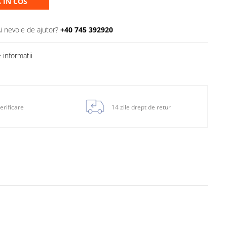
 IN COS
i nevoie de ajutor?
+40 745 392920
informatii
erificare
14 zile drept de retur