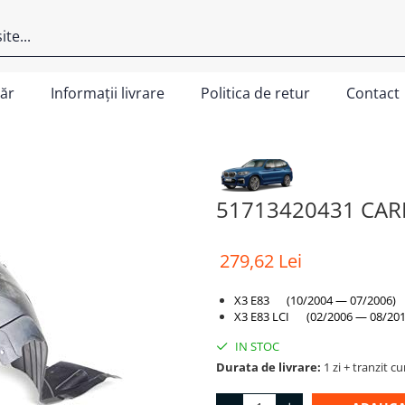
ăr
Informații livrare
Politica de retur
Contact
51713420431 CAR
279,62 Lei
X3 E83 (10/2004 — 07/2006)
X3 E83 LCI (02/2006 — 08/201
IN STOC
Durata de livrare:
1 zi + tranzit cu