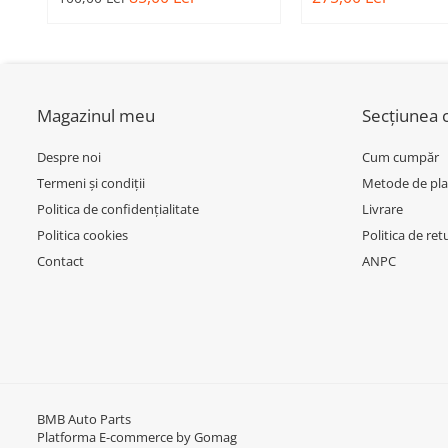
Inchidere aripa
BMW SERIES 3 (G20/G21)
MODEL CU ACC - O
51118056522 - BM
Oglindă
Overfender aripa
Panou acoperire trigger
Magazinul meu
Secțiunea c
Plafon
Despre noi
Cum cumpăr
Praguri
Termeni și condiții
Metode de pla
Rama radiator
Politica de confidențialitate
Livrare
Politica cookies
Politica de ret
Scut motor
Contact
ANPC
Spălător far
Suport aripa
Suport far
Suport radiator
Traversa
BMB Auto Parts
Usa fată
Platforma E-commerce by Gomag