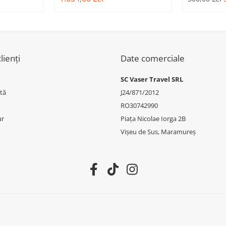
.E.
51745A22C64 - BMW SERIA 3
BMW SERI
W X6 F16
G20/G21
lienți
Date comerciale
SC Vaser Travel SRL
tă
J24/871/2012
RO30742990
ur
Piața Nicolae Iorga 2B
Vișeu de Sus, Maramureș