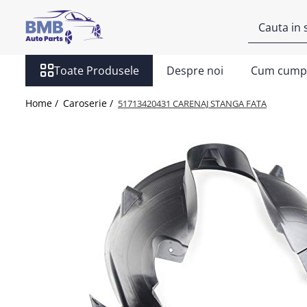
Toate Produsele
Toate Produsele
Despre noi
Cum cump
Accesorii
Covorase
Home /
Caroserie /
51713420431 CARENAJ STANGA FATA
ODORIZANTE
Ornament
AIRBAG
Ambreiaj
Cilindru
Rulment de presiune
Set ambreiaj
Volantă
Angrenare roată
Burduf planetară