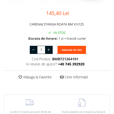
Suport motor
Canal racire
TAMPON
145,40 Lei
Capac bara
Turbocompresor
Capac fata motor
CARENAJ STANGA ROATA BM X3 F25
Ungere
Capitonaj
IN STOC
Capota
Durata de livrare:
1 zi + tranzit curier
Capota spate
ADAUGA IN COS
Carenaj roata
Cod Produs:
BMB721364101
Deflector aer
Ai nevoie de ajutor?
+40 745 392920
Elemente caroserie
Adauga la Favorite
Cere informatii
Inchidere aripa
Oglindă
Overfender aripa
Panou acoperire trigger
Livrăm în toată țara prin firme de
Toate piesele se livrează cu factură