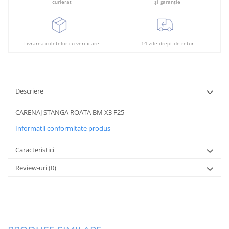
Plafon
curierat
și garanție
Praguri
Rama radiator
Livrarea coletelor cu verificare
14 zile drept de retur
Scut motor
Spălător far
Suport aripa
Descriere
Suport far
CARENAJ STANGA ROATA BM X3 F25
Suport radiator
Informatii conformitate produs
Traversa
Caracteristici
Usa fată
Review-uri
(0)
Usa spate