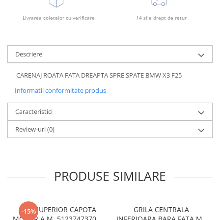
Bara spate
Livrarea coletelor cu verificare
14 zile drept de retur
Broasca capota
Broască usă
Descriere
Canal racire
Capac bara
CARENAJ ROATA FATA DREAPTA SPRE SPATE BMW X3 F25
Capac fata motor
Informatii conformitate produs
Capitonaj
Caracteristici
Capota
Review-uri
(0)
Capota spate
Carenaj roata
Deflector aer
PRODUSE SIMILARE
Elemente caroserie
Inchidere aripa
Oglindă
CUI SUPERIOR CAPOTA
GRILA CENTRALA
-15%
MOTOR A.M. 51237473707 -
INFERIOARA BARA FATA M -