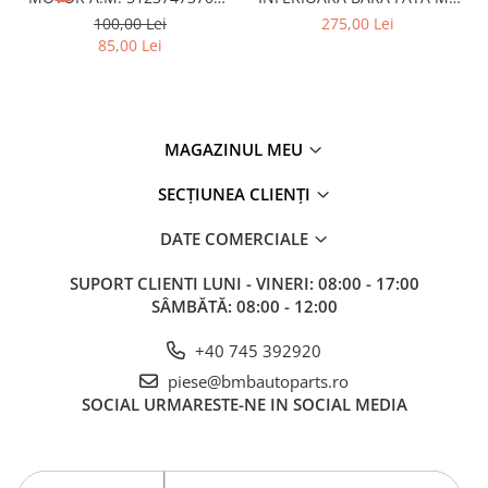
Overfender aripa
BMW SERIES 3 (G20/G21)
MODEL CU ACC - O.E.
100,00 Lei
275,00 Lei
51118056522 - BMW X6 F16
Panou acoperire trigger
85,00 Lei
Plafon
Praguri
Rama radiator
MAGAZINUL MEU
Scut motor
SECȚIUNEA CLIENȚI
Spălător far
DATE COMERCIALE
Suport aripa
Suport far
SUPORT CLIENTI
LUNI - VINERI: 08:00 - 17:00
SÂMBĂTĂ: 08:00 - 12:00
Suport radiator
Traversa
+40 745 392920
Usa fată
piese@bmbautoparts.ro
SOCIAL
URMARESTE-NE IN SOCIAL MEDIA
Usa spate
Cutie viteze
Cutie viteze