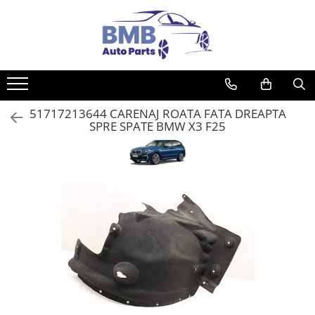
Toate Produsele
Accesorii
Covorase
51717213644 CARENAJ ROATA FATA DREAPTA
ODORIZANTE
SPRE SPATE BMW X3 F25
Ornament
AIRBAG
Ambreiaj
Cilindru
Rulment de presiune
Set ambreiaj
Volantă
Angrenare roată
Burduf planetară