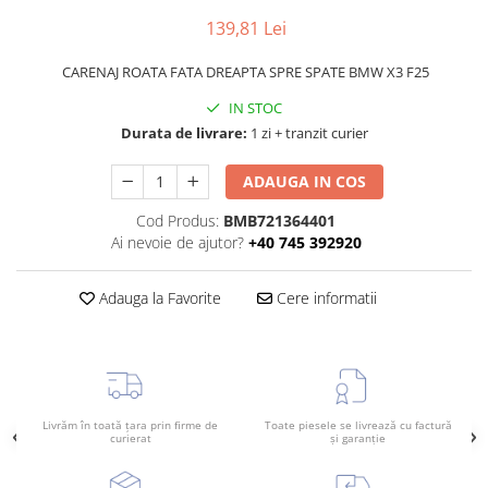
Planetară
139,81 Lei
Antrenare punte
CARENAJ ROATA FATA DREAPTA SPRE SPATE BMW X3 F25
Cardan
Aprindere
IN STOC
Durata de livrare:
1 zi + tranzit curier
Bujie
Releu
ADAUGA IN COS
Caroserie
Cod Produs:
BMB721364401
Absorbant bara fata
Ai nevoie de ajutor?
+40 745 392920
Absorbant bara V
Adauga la Favorite
Cere informatii
Actuator capsa capota
Aripă
Aripă spate
Armatura
Livrăm în toată țara prin firme de
Toate piesele se livrează cu factură
curierat
și garanție
Balama capota
Bara fata