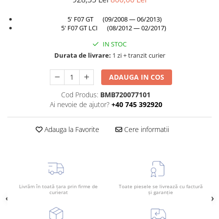
TAMPON
Capac bara
5' F07 GT (09/2008 — 06/2013)
Turbocompresor
5' F07 GT LCI (08/2012 — 02/2017)
Capac fata motor
Ungere
Capitonaj
IN STOC
Durata de livrare:
1 zi + tranzit curier
Capota
Capota spate
ADAUGA IN COS
Carenaj roata
Cod Produs:
BMB720077101
Deflector aer
Ai nevoie de ajutor?
+40 745 392920
Elemente caroserie
Adauga la Favorite
Cere informatii
Inchidere aripa
Oglindă
Overfender aripa
Panou acoperire trigger
Livrăm în toată țara prin firme de
Toate piesele se livrează cu factură
curierat
și garanție
Plafon
Praguri