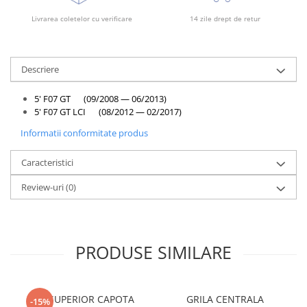
Rama radiator
Livrarea coletelor cu verificare
14 zile drept de retur
Scut motor
Spălător far
Descriere
Suport aripa
Suport far
5' F07 GT (09/2008 — 06/2013)
5' F07 GT LCI (08/2012 — 02/2017)
Suport radiator
Informatii conformitate produs
Traversa
Usa fată
Caracteristici
Usa spate
Review-uri
(0)
PRODUSE SIMILARE
CUI SUPERIOR CAPOTA
GRILA CENTRALA
-15%