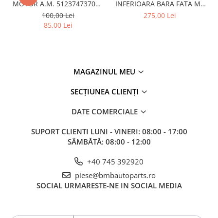
MOTOR A.M. 51237473707 -
INFERIOARA BARA FATA M -
BMW SERIES 3 (G20/G21)
MODEL CU ACC - O.E.
100,00 Lei
275,00 Lei
51118056522 - BMW X6 F16
85,00 Lei
MAGAZINUL MEU
SECȚIUNEA CLIENȚI
DATE COMERCIALE
SUPORT CLIENTI
LUNI - VINERI: 08:00 - 17:00
SÂMBĂTĂ: 08:00 - 12:00
+40 745 392920
piese@bmbautoparts.ro
SOCIAL
URMARESTE-NE IN SOCIAL MEDIA