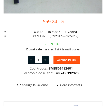
Suport motor
Canal racire
TAMPON
Capac bara
Turbocompresor
Capac fata motor
559,24 Lei
Ungere
Capitonaj
X3 G01 (09/2016 — 12/2019)
Capota
X3 M F97 (02/2017 — 12/2019)
Capota spate
IN STOC
Durata de livrare:
1 zi + tranzit curier
Carenaj roata
Deflector aer
ADAUGA IN COS
Elemente caroserie
Cod Produs:
BMB806482601
Ai nevoie de ajutor?
+40 745 392920
Inchidere aripa
Oglindă
Adauga la Favorite
Cere informatii
Overfender aripa
Panou acoperire trigger