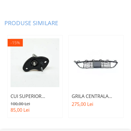
PRODUSE SIMILARE
-15%
CUI SUPERIOR
GRILA CENTRALA
CAPOTA MOTOR A.M.
INFERIOARA BARA
100,00 Lei
275,00 Lei
51237473707 - BMW
FATA M - MODEL CU
85,00 Lei
SERIES 3 (G20/G21)
ACC - O.E.
51118056522 - BMW
X6 F16