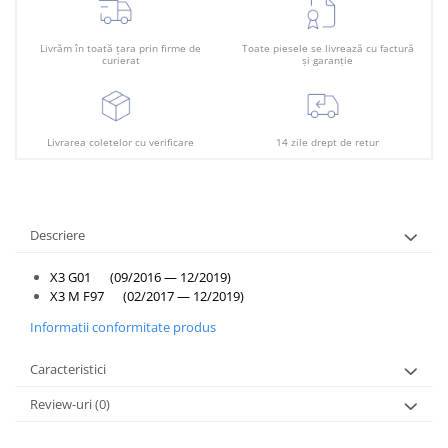
Plafon
Praguri
Livrăm în toată țara prin firme de
Toate piesele se livrează cu factură
curierat
și garanție
Rama radiator
Scut motor
Spălător far
Livrarea coletelor cu verificare
14 zile drept de retur
Suport aripa
Suport far
Suport radiator
Descriere
Traversa
X3 G01 (09/2016 — 12/2019)
Usa fată
X3 M F97 (02/2017 — 12/2019)
Informatii conformitate produs
Usa spate
Caracteristici
Review-uri
(0)