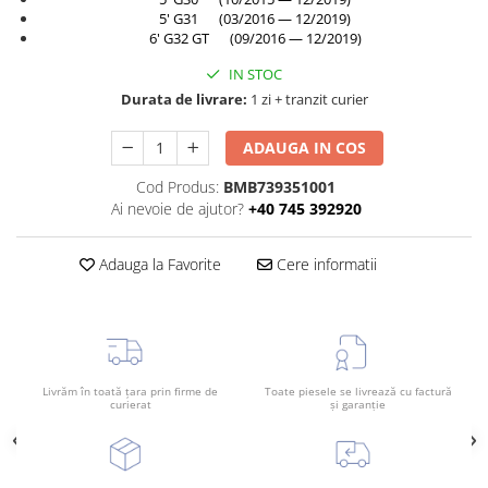
Planetară
5' G31 (03/2016 — 12/2019)
6' G32 GT (09/2016 — 12/2019)
Antrenare punte
IN STOC
Cardan
Durata de livrare:
1 zi + tranzit curier
Aprindere
Bujie
ADAUGA IN COS
Releu
Cod Produs:
BMB739351001
Caroserie
Ai nevoie de ajutor?
+40 745 392920
Absorbant bara fata
Adauga la Favorite
Cere informatii
Absorbant bara V
Actuator capsa capota
Aripă
Aripă spate
Livrăm în toată țara prin firme de
Toate piesele se livrează cu factură
curierat
și garanție
Armatura
Balama capota
Bara fata