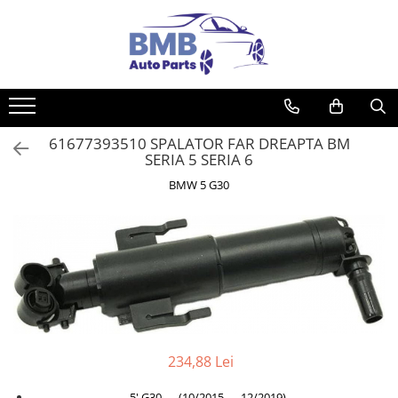
Toate Produsele
Accesorii
Covorase
61677393510 SPALATOR FAR DREAPTA BM
ODORIZANTE
SERIA 5 SERIA 6
Ornament
BMW 5 G30
AIRBAG
Ambreiaj
Cilindru
Rulment de presiune
Set ambreiaj
Volantă
Angrenare roată
234,88 Lei
Burduf planetară
5' G30 (10/2015 — 12/2019)