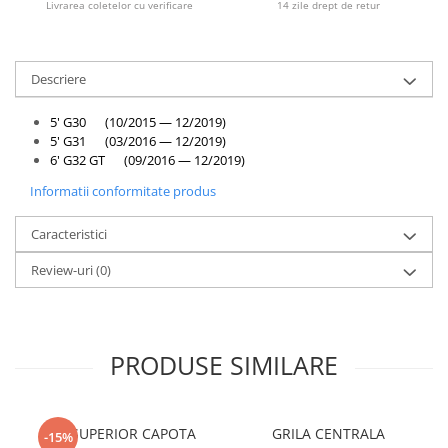
Livrarea coletelor cu verificare
14 zile drept de retur
Bara spate
Broasca capota
Descriere
Broască usă
Canal racire
5' G30 (10/2015 — 12/2019)
5' G31 (03/2016 — 12/2019)
Capac bara
6' G32 GT (09/2016 — 12/2019)
Capac fata motor
Informatii conformitate produs
Capitonaj
Caracteristici
Capota
Capota spate
Review-uri
(0)
Carenaj roata
Deflector aer
PRODUSE SIMILARE
Elemente caroserie
Inchidere aripa
Oglindă
CUI SUPERIOR CAPOTA
GRILA CENTRALA
-15%