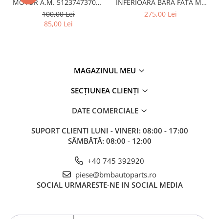
MOTOR A.M. 51237473707 -
INFERIOARA BARA FATA M -
Overfender aripa
BMW SERIES 3 (G20/G21)
MODEL CU ACC - O.E.
100,00 Lei
275,00 Lei
Panou acoperire trigger
51118056522 - BMW X6 F16
85,00 Lei
Plafon
Praguri
Rama radiator
MAGAZINUL MEU
Scut motor
SECȚIUNEA CLIENȚI
Spălător far
Suport aripa
DATE COMERCIALE
Suport far
SUPORT CLIENTI
LUNI - VINERI: 08:00 - 17:00
Suport radiator
SÂMBĂTĂ: 08:00 - 12:00
Traversa
+40 745 392920
Usa fată
piese@bmbautoparts.ro
SOCIAL
URMARESTE-NE IN SOCIAL MEDIA
Usa spate
Cutie viteze
Cutie viteze