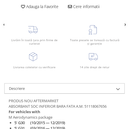
Rama radiator
Adauga la Favorite
Cere informatii
Scut motor
Spălător far
Suport aripa
Suport far
Livrăm în toată țara prin firme de
Toate piesele se livrează cu factură
curierat
și garanție
Suport radiator
Traversa
Usa fată
Livrarea coletelor cu verificare
14 zile drept de retur
Usa spate
Descriere
PRODUS NOU AFTERMARKET
ABSORBANT SOC INFERIOR BARA FATA A.M. 51118067656
For vehicles with
M Aerodynamics package
5' G30 (10/2015 — 12/2019)
5' G31 (03/2016 — 12/2019)