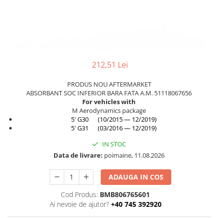
TAMPON
Capac bara
Turbocompresor
Capac fata motor
Ungere
Capitonaj
Capota
212,51 Lei
Capota spate
PRODUS NOU AFTERMARKET
Carenaj roata
ABSORBANT SOC INFERIOR BARA FATA A.M. 51118067656
For vehicles with
Deflector aer
M Aerodynamics package
Elemente caroserie
5' G30 (10/2015 — 12/2019)
5' G31 (03/2016 — 12/2019)
Inchidere aripa
IN STOC
Oglindă
Data de livrare:
poimaine, 11.08.2026
Overfender aripa
ADAUGA IN COS
Panou acoperire trigger
Plafon
Cod Produs:
BMB806765601
Ai nevoie de ajutor?
+40 745 392920
Praguri