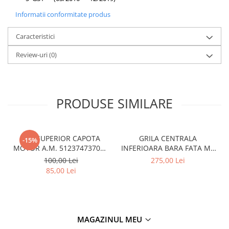
Informatii conformitate produs
Caracteristici
Review-uri
(0)
PRODUSE SIMILARE
CUI SUPERIOR CAPOTA
GRILA CENTRALA
-15%
MOTOR A.M. 51237473707 -
INFERIOARA BARA FATA M -
BMW SERIES 3 (G20/G21)
MODEL CU ACC - O.E.
100,00 Lei
275,00 Lei
51118056522 - BMW X6 F16
85,00 Lei
MAGAZINUL MEU