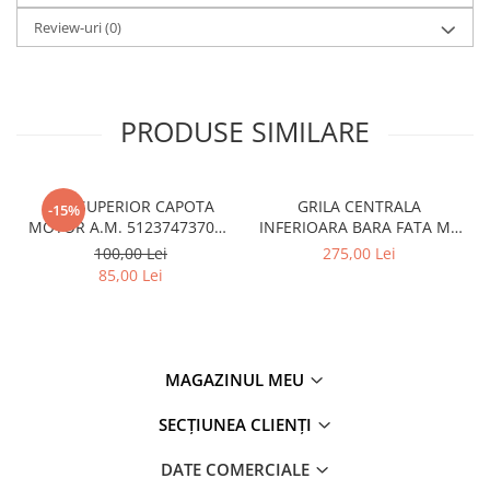
Review-uri
(0)
PRODUSE SIMILARE
CUI SUPERIOR CAPOTA
GRILA CENTRALA
-15%
MOTOR A.M. 51237473707 -
INFERIOARA BARA FATA M -
BMW SERIES 3 (G20/G21)
MODEL CU ACC - O.E.
100,00 Lei
275,00 Lei
51118056522 - BMW X6 F16
85,00 Lei
MAGAZINUL MEU
SECȚIUNEA CLIENȚI
DATE COMERCIALE