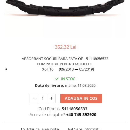
TAMPON
Capac bara
Turbocompresor
Capac fata motor
Ungere
Capitonaj
Capota
Capota spate
352,32 Lei
Carenaj roata
ABSORBANT SOCURI BARA FATA OE - 51118056533
Deflector aer
COMPATIBIL PENTRU MODELUL
X6 F16 (09/2013 — 05/2019)
Elemente caroserie
IN STOC
Inchidere aripa
Data de livrare:
maine, 11.08.2026
Oglindă
Overfender aripa
ADAUGA IN COS
Panou acoperire trigger
Cod Produs:
51118056533
Ai nevoie de ajutor?
+40 745 392920
Plafon
Praguri
Adauga la Favorite
Cere informatii