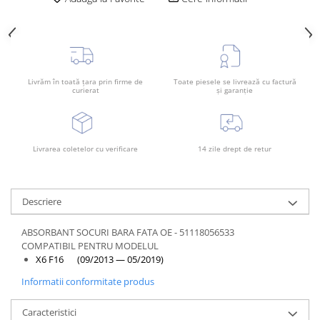
Rama radiator
Scut motor
Spălător far
Suport aripa
Livrăm în toată țara prin firme de
Toate piesele se livrează cu factură
curierat
și garanție
Suport far
Suport radiator
Traversa
Livrarea coletelor cu verificare
14 zile drept de retur
Usa fată
Usa spate
Descriere
ABSORBANT SOCURI BARA FATA OE - 51118056533
COMPATIBIL PENTRU MODELUL
X6 F16 (09/2013 — 05/2019)
Informatii conformitate produs
Caracteristici