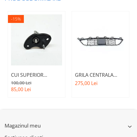
-15%
CUI SUPERIOR
GRILA CENTRALA
CAPOTA MOTOR A.M.
INFERIOARA BARA
100,00 Lei
275,00 Lei
51237473707 - BMW
FATA M - MODEL CU
85,00 Lei
SERIES 3 (G20/G21)
ACC - O.E.
51118056522 - BMW
X6 F16
Magazinul meu