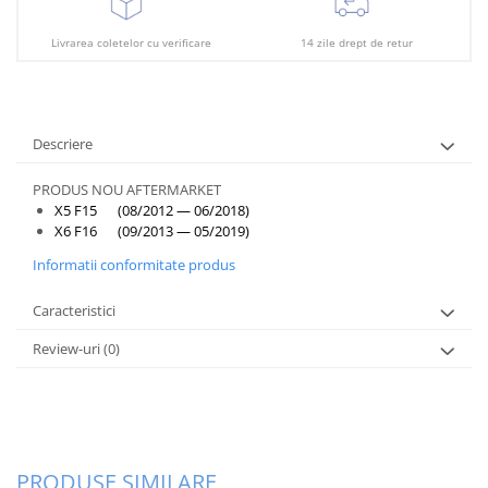
Plafon
Praguri
Livrarea coletelor cu verificare
14 zile drept de retur
Rama radiator
Scut motor
Spălător far
Descriere
Suport aripa
PRODUS NOU AFTERMARKET
X5 F15 (08/2012 — 06/2018)
Suport far
X6 F16 (09/2013 — 05/2019)
Suport radiator
Informatii conformitate produs
Traversa
Caracteristici
Usa fată
Review-uri
(0)
Usa spate
PRODUSE SIMILARE