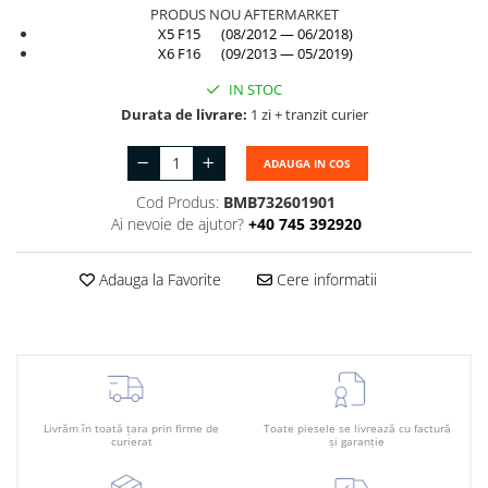
Suport motor
PRODUS NOU AFTERMARKET
Canal racire
X5 F15 (08/2012 — 06/2018)
TAMPON
X6 F16 (09/2013 — 05/2019)
Capac bara
Turbocompresor
IN STOC
Capac fata motor
Durata de livrare:
1 zi + tranzit curier
Ungere
Capitonaj
Capota
ADAUGA IN COS
Capota spate
Cod Produs:
BMB732601901
Ai nevoie de ajutor?
+40 745 392920
Carenaj roata
Deflector aer
Adauga la Favorite
Cere informatii
Elemente caroserie
Inchidere aripa
Oglindă
Overfender aripa
Livrăm în toată țara prin firme de
Toate piesele se livrează cu factură
curierat
și garanție
Panou acoperire trigger