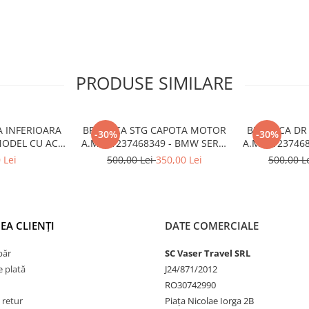
PRODUSE SIMILARE
A INFERIOARA
BROASCA STG CAPOTA MOTOR
BROASCA DR
-30%
-30%
MODEL CU ACC
A.M. 51237468349 - BMW SERIA
A.M. 5123746
6522 - BMW X6
1 F40
1
 Lei
500,00 Lei
350,00 Lei
500,00 L
6
EA CLIENȚI
DATE COMERCIALE
păr
SC Vaser Travel SRL
 plată
J24/871/2012
RO30742990
 retur
Piața Nicolae Iorga 2B