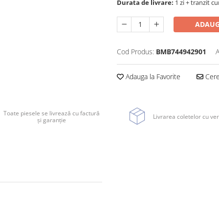
Durata de livrare:
1 zi + tranzit cu
ADAUG
Cod Produs:
BMB744942901
A
Adauga la Favorite
Cere 
Toate piesele se livrează cu factură
Livrarea coletelor cu ver
și garanție