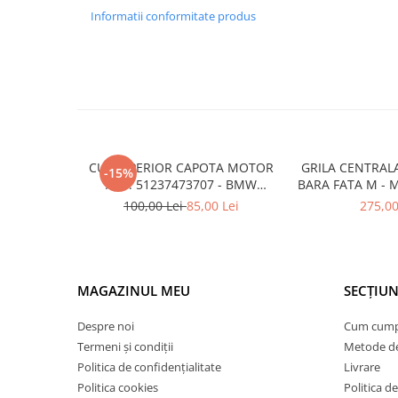
Armatura
Informatii conformitate produs
Balama capota
Bara fata
Bara spate
Broasca capota
Broască usă
Canal racire
CUI SUPERIOR CAPOTA MOTOR
GRILA CENTRAL
-15%
A.M. 51237473707 - BMW
BARA FATA M - 
Capac bara
SERIES 3 (G20/G21)
- O.E. 5111805
100,00 Lei
85,00 Lei
275,00
F1
Capac fata motor
Capitonaj
Capota
MAGAZINUL MEU
SECȚIUN
Capota spate
Despre noi
Cum cum
Carenaj roata
Termeni și condiții
Metode de
Deflector aer
Politica de confidențialitate
Livrare
Elemente caroserie
Politica cookies
Politica de