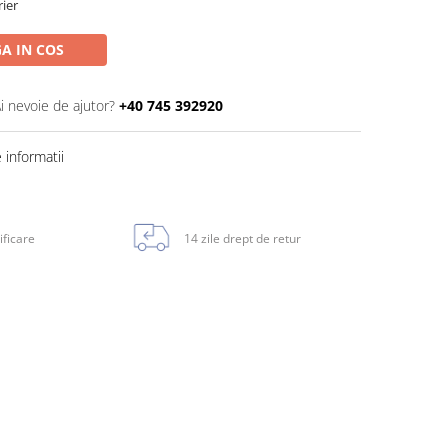
rier
A IN COS
i nevoie de ajutor?
+40 745 392920
informatii
ificare
14 zile drept de retur