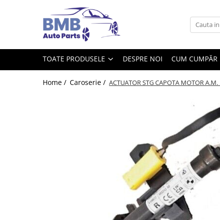
Toate Produsele
Accesorii
TOATE PRODUSELE
DESPRE NOI
CUM CUMPĂR
Covorase
ODORIZANTE
Home /
Caroserie /
ACTUATOR STG CAPOTA MOTOR A.M. 5
Ornament
AIRBAG
Ambreiaj
Cilindru
Rulment de presiune
Set ambreiaj
Volantă
Angrenare roată
Burduf planetară