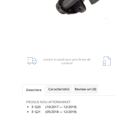
Planetară
Antrenare punte
Cardan
Aprindere
Bujie
Releu
Caroserie
Livrăm în toată țara prin firme de
curierat
Absorbant bara fata
Absorbant bara V
Caracteristici
Review-uri
(0)
Descriere
Actuator capsa capota
Aripă
PRODUS NOU AFTERMARKET
3' G20 (10/2017 — 12/2019)
Aripă spate
3' G21 (05/2018 — 12/2019)