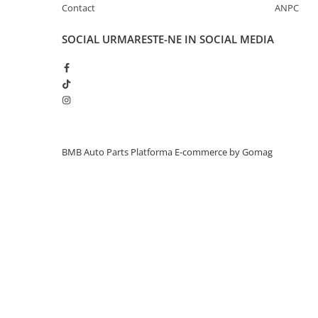
Contact
ANPC
Inchidere aripa
Oglindă
SOCIAL
URMARESTE-NE IN SOCIAL MEDIA
Overfender aripa
Panou acoperire trigger
Plafon
Praguri
Rama radiator
BMB Auto Parts
Platforma E-commerce by Gomag
Scut motor
Spălător far
Suport aripa
Suport far
Suport radiator
Traversa
Usa fată