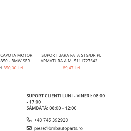
 CAPOTA MOTOR
SUPORT BARA FATA STG/DR PE
SCUT/INCH
8350 - BMW SERIA
ARMATURA A.M. 51117276426 -
A.M. 517
 F40
BMW X3 F25 , X4 F26
ei
350,00 Lei
89,47 Lei
SUPORT CLIENTI
LUNI - VINERI: 08:00
- 17:00
SÂMBĂTĂ: 08:00 - 12:00
+40 745 392920
piese@bmbautoparts.ro