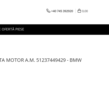
+40 745 392920
0,00
 OFERTĂ PIESE
A MOTOR A.M. 51237449429 - BMW