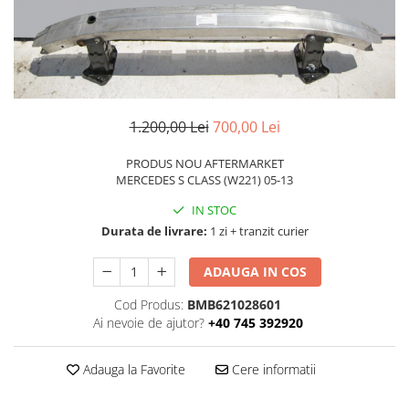
TAMPON
Capac bara
Turbocompresor
Capac fata motor
Ungere
Capitonaj
Capota
1.200,00 Lei
700,00 Lei
Capota spate
PRODUS NOU AFTERMARKET
Carenaj roata
MERCEDES S CLASS (W221) 05-13
Deflector aer
IN STOC
Elemente caroserie
Durata de livrare:
1 zi + tranzit curier
Inchidere aripa
ADAUGA IN COS
Oglindă
Cod Produs:
BMB621028601
Overfender aripa
Ai nevoie de ajutor?
+40 745 392920
Panou acoperire trigger
Plafon
Adauga la Favorite
Cere informatii
Praguri