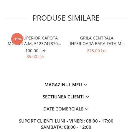
PRODUSE SIMILARE
CUI SUPERIOR CAPOTA
GRILA CENTRALA
-15%
MOTOR A.M. 51237473707 -
INFERIOARA BARA FATA M -
BMW SERIES 3 (G20/G21)
MODEL CU ACC - O.E.
100,00 Lei
275,00 Lei
51118056522 - BMW X6 F16
85,00 Lei
MAGAZINUL MEU
SECȚIUNEA CLIENȚI
DATE COMERCIALE
SUPORT CLIENTI
LUNI - VINERI: 08:00 - 17:00
SÂMBĂTĂ: 08:00 - 12:00