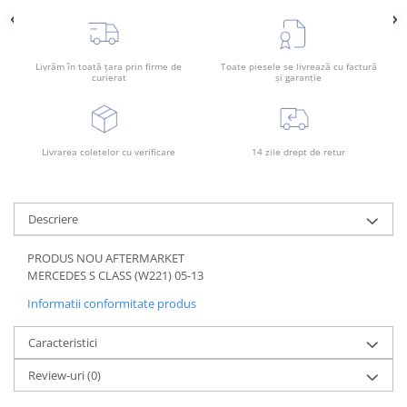
Rama radiator
Scut motor
Livrăm în toată țara prin firme de
Toate piesele se livrează cu factură
Spălător far
curierat
și garanție
Suport aripa
Suport far
Suport radiator
Livrarea coletelor cu verificare
14 zile drept de retur
Traversa
Usa fată
Descriere
Usa spate
PRODUS NOU AFTERMARKET
MERCEDES S CLASS (W221) 05-13
Informatii conformitate produs
Caracteristici
Review-uri
(0)