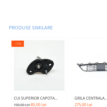
Capac culbutori
Curea transmisie
Distribuție
EGR
PRODUSE SIMILARE
Fulie vibrochen
Injector
-15%
Pinion
Pompă ulei
RACITOR GAZE
SENZORI
Suport motor
TAMPON
Turbocompresor
CUI SUPERIOR CAPOTA
GRILA CENTRALA
Ungere
MOTOR A.M. 51237473707 -
INFERIOARA BARA 
85,00 Lei
275,00 Lei
100,00 Lei