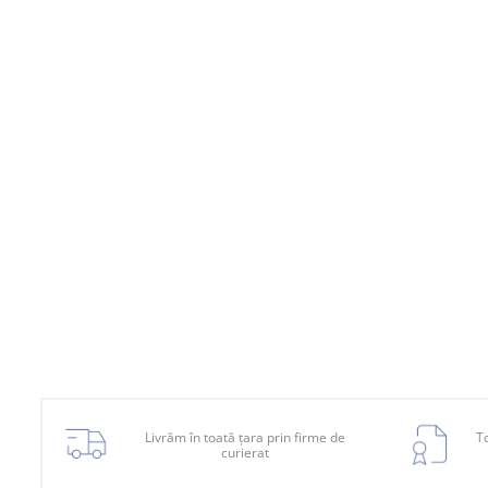
Inchidere aripa
Oglindă
Overfender aripa
Panou acoperire trigger
Plafon
Praguri
Rama radiator
Scut motor
Spălător far
Suport aripa
Suport far
Suport radiator
Livrăm în toată țara prin firme de
To
Traversa
curierat
Usa fată