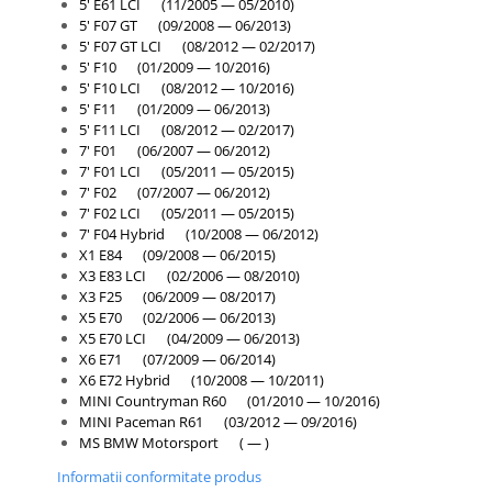
5' E61 LCI (11/2005 — 05/2010)
INTERIOR
5' F07 GT (09/2008 — 06/2013)
5' F07 GT LCI (08/2012 — 02/2017)
Interior
5' F10 (01/2009 — 10/2016)
Bord
5' F10 LCI (08/2012 — 10/2016)
5' F11 (01/2009 — 06/2013)
Fata usă
5' F11 LCI (08/2012 — 02/2017)
7' F01 (06/2007 — 06/2012)
Torpedou
7' F01 LCI (05/2011 — 05/2015)
KIT REVIZIE ULEI MOTOR
7' F02 (07/2007 — 06/2012)
7' F02 LCI (05/2011 — 05/2015)
Lichide
7' F04 Hybrid (10/2008 — 06/2012)
Aditivi
X1 E84 (09/2008 — 06/2015)
X3 E83 LCI (02/2006 — 08/2010)
Antigel
X3 F25 (06/2009 — 08/2017)
Lichid frana
X5 E70 (02/2006 — 06/2013)
X5 E70 LCI (04/2009 — 06/2013)
Silicon
X6 E71 (07/2009 — 06/2014)
X6 E72 Hybrid (10/2008 — 10/2011)
Ulei
MINI Countryman R60 (01/2010 — 10/2016)
MINI Paceman R61 (03/2012 — 09/2016)
Motor
MS BMW Motorsport ( — )
Baie ulei
Informatii conformitate produs