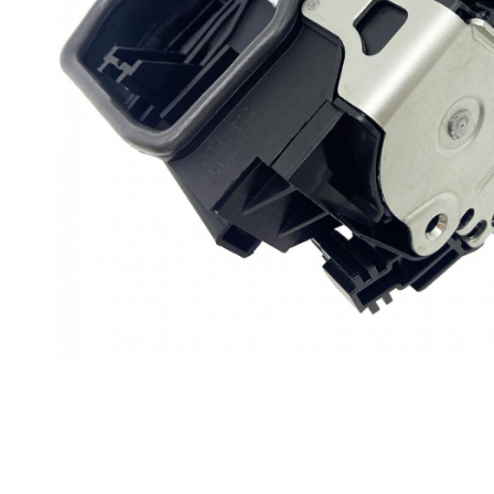
Planetară
Antrenare punte
Cardan
Aprindere
Bujie
Releu
Caroserie
Absorbant bara fata
Absorbant bara V
Actuator capsa capota
Aripă
Aripă spate
Armatura
Balama capota