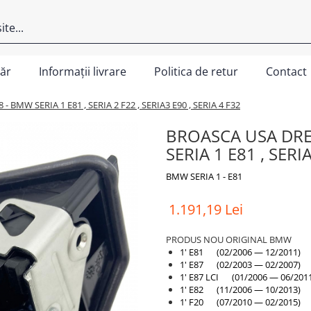
ăr
Informații livrare
Politica de retur
Contact
BMW SERIA 1 E81 , SERIA 2 F22 , SERIA3 E90 , SERIA 4 F32
BROASCA USA DRE
SERIA 1 E81 , SERIA
BMW SERIA 1 - E81
1.191,19 Lei
PRODUS NOU ORIGINAL BMW
1' E81 (02/2006 — 12/2011)
1' E87 (02/2003 — 02/2007)
1' E87 LCI (01/2006 — 06/201
1' E82 (11/2006 — 10/2013)
1' F20 (07/2010 — 02/2015)