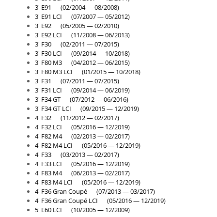
Cablaj
3' E91 (02/2004 — 08/2008)
3' E91 LCI (07/2007 — 05/2012)
Cameră
3' E92 (05/2005 — 02/2010)
3' E92 LCI (11/2008 — 06/2013)
Electromotor
3' F30 (02/2011 — 07/2015)
3' F30 LCI (09/2014 — 10/2018)
Lampa spate
3' F80 M3 (04/2012 — 06/2015)
Semnal oglindă
3' F80 M3 LCI (01/2015 — 10/2018)
3' F31 (07/2011 — 07/2015)
SEMNALIZARE ARIPA
3' F31 LCI (09/2014 — 06/2019)
3' F34 GT (07/2012 — 06/2016)
SENZOR PARCARE
3' F34 GT LCI (09/2015 — 12/2019)
4' F32 (11/2012 — 02/2017)
Set faruri
4' F32 LCI (05/2016 — 12/2019)
Filtre
4' F82 M4 (02/2013 — 02/2017)
4' F82 M4 LCI (05/2016 — 12/2019)
Filtru aer
4' F33 (03/2013 — 02/2017)
Filtru combustibil
4' F33 LCI (05/2016 — 12/2019)
4' F83 M4 (06/2013 — 02/2017)
Filtru polen
4' F83 M4 LCI (05/2016 — 12/2019)
4' F36 Gran Coupé (07/2013 — 03/2017)
Filtru ulei
4' F36 Gran Coupé LCI (05/2016 — 12/2019)
5' E60 LCI (10/2005 — 12/2009)
KIT REVIZIE