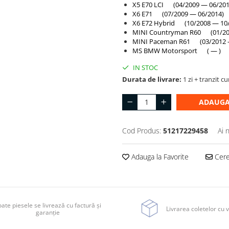
X5 E70 LCI (04/2009 — 06/201
X6 E71 (07/2009 — 06/2014)
X6 E72 Hybrid (10/2008 — 10
MINI Countryman R60 (01/20
MINI Paceman R61 (03/2012 
MS BMW Motorsport ( — )
IN STOC
Durata de livrare:
1 zi + tranzit cu
ADAUGA
Cod Produs:
51217229458
Ai 
Adauga la Favorite
Cere 
ate piesele se livrează cu factură și
Livrarea coletelor cu v
garanție