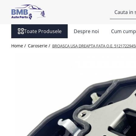
Toate Produsele
Toate Produsele
Despre noi
Cum cump
Accesorii
Covorase
Home /
Caroserie /
BROASCA USA DREAPTA FATA O.E. 51217229458 - 
ODORIZANTE
Ornament
AIRBAG
Ambreiaj
Cilindru
Rulment de presiune
Set ambreiaj
Volantă
Angrenare roată
Burduf planetară