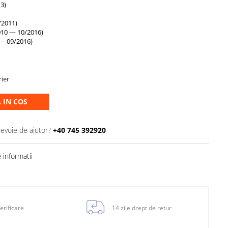
3)
/2011)
10 — 10/2016)
— 09/2016)
rier
 IN COS
nevoie de ajutor?
+40 745 392920
informatii
erificare
14 zile drept de retur