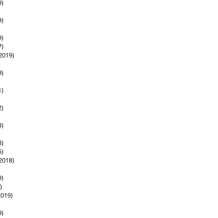
9)
9)
9)
7)
2019)
9)
1)
2)
3)
8)
5)
2018)
9)
)
019)
9)