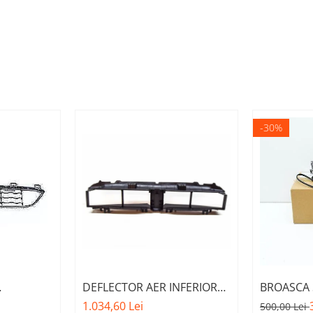
-30%
DEFLECTOR AER INFERIOR
BROASCA 
FATA M -
CU CLAPETE ACTIVE O.E.
MOTOR A.
1.034,60 Lei
500,00 Lei