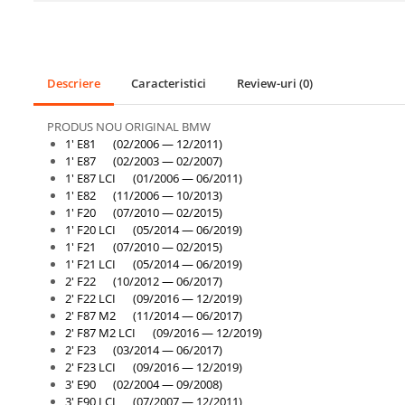
Usa spate
Cutie viteze
Cutie viteze
Descriere
Caracteristici
Review-uri
(0)
Kit revizie
PRODUS NOU ORIGINAL BMW
Suport cutie
1' E81 (02/2006 — 12/2011)
1' E87 (02/2003 — 02/2007)
DIFERENTIAL
1' E87 LCI (01/2006 — 06/2011)
Directie
1' E82 (11/2006 — 10/2013)
Bieletă directie
1' F20 (07/2010 — 02/2015)
1' F20 LCI (05/2014 — 06/2019)
Cap de bara
1' F21 (07/2010 — 02/2015)
1' F21 LCI (05/2014 — 06/2019)
Casetă directie
2' F22 (10/2012 — 06/2017)
Scut caseta
2' F22 LCI (09/2016 — 12/2019)
2' F87 M2 (11/2014 — 06/2017)
Electrice
2' F87 M2 LCI (09/2016 — 12/2019)
2' F23 (03/2014 — 06/2017)
Acumulator
2' F23 LCI (09/2016 — 12/2019)
3' E90 (02/2004 — 09/2008)
Alternator
3' E90 LCI (07/2007 — 12/2011)