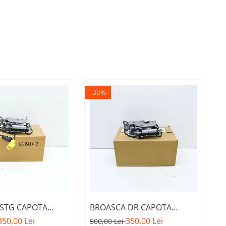
-30%
STG CAPOTA
BROASCA DR CAPOTA
T
M. 51237468349 -
MOTOR A.M. 51237468350 -
B
350,00 Lei
350,00 Lei
38
500,00 Lei