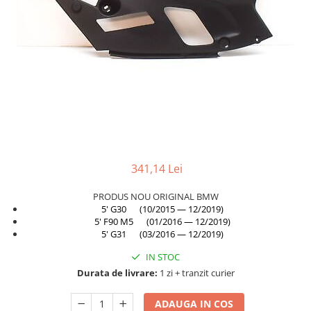
TAMPON
Capac bara
Turbocompresor
Capac fata motor
Ungere
Capitonaj
Capota
Capota spate
Carenaj roata
Deflector aer
341,14 Lei
Elemente caroserie
Inchidere aripa
PRODUS NOU ORIGINAL BMW
5' G30 (10/2015 — 12/2019)
Oglindă
5' F90 M5 (01/2016 — 12/2019)
Overfender aripa
5' G31 (03/2016 — 12/2019)
Panou acoperire trigger
IN STOC
Durata de livrare:
1 zi + tranzit curier
Plafon
Praguri
ADAUGA IN COS