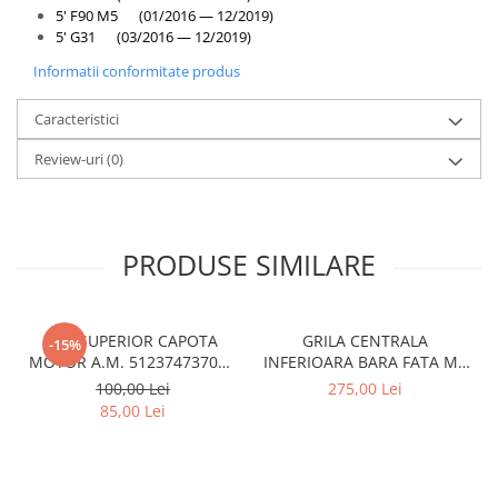
5' F90 M5 (01/2016 — 12/2019)
5' G31 (03/2016 — 12/2019)
Informatii conformitate produs
Caracteristici
Review-uri
(0)
PRODUSE SIMILARE
CUI SUPERIOR CAPOTA
GRILA CENTRALA
-15%
MOTOR A.M. 51237473707 -
INFERIOARA BARA FATA M -
BMW SERIES 3 (G20/G21)
MODEL CU ACC - O.E.
100,00 Lei
275,00 Lei
51118056522 - BMW X6 F16
85,00 Lei