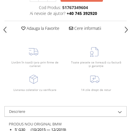
Rama radiator
Cod Produs:
51767349604
Scut motor
Ai nevoie de ajutor?
+40 745 392920
Spălător far
Adauga la Favorite
Cere informatii
Suport aripa
Suport far
Suport radiator
Traversa
Livrăm în toată țara prin firme de
Toate piesele se livrează cu factură
curierat
și garanție
Usa fată
Usa spate
Livrarea coletelor cu verificare
14 zile drept de retur
Descriere
PRODUS NOU ORIGINAL BMW
5' G30 (10/2015 — 12/2019)