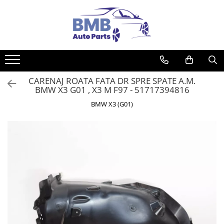
Toate Produsele
Accesorii
Covorase
CARENAJ ROATA FATA DR SPRE SPATE A.M.
ODORIZANTE
BMW X3 G01 , X3 M F97 - 51717394816
Ornament
BMW X3 (G01)
AIRBAG
Ambreiaj
Cilindru
Rulment de presiune
Set ambreiaj
Volantă
Angrenare roată
Burduf planetară