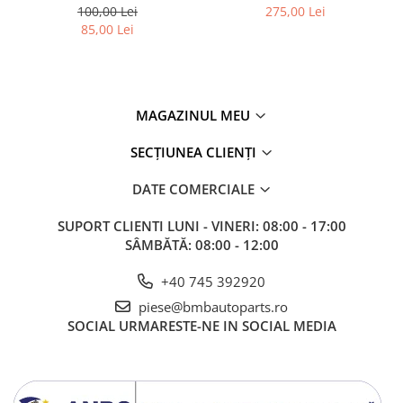
BMW SERIES 3 (G20/G21)
MODEL CU ACC - O.E.
100,00 Lei
275,00 Lei
Kit revizie
51118056522 - BMW X6 F16
85,00 Lei
Suport cutie
DIFERENTIAL
Directie
MAGAZINUL MEU
Bieletă directie
Cap de bara
SECȚIUNEA CLIENȚI
Casetă directie
DATE COMERCIALE
Scut caseta
SUPORT CLIENTI
LUNI - VINERI: 08:00 - 17:00
Electrice
SÂMBĂTĂ: 08:00 - 12:00
Acumulator
+40 745 392920
Alternator
piese@bmbautoparts.ro
Cablaj
SOCIAL
URMARESTE-NE IN SOCIAL MEDIA
Cameră
Electromotor
Lampa spate