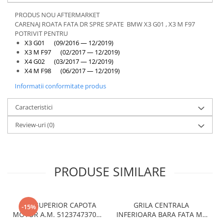
Overfender aripa
PRODUS NOU AFTERMARKET
Panou acoperire trigger
CARENAJ ROATA FATA DR SPRE SPATE BMW X3 G01 , X3 M F97
Plafon
POTRIVIT PENTRU
X3 G01 (09/2016 — 12/2019)
Praguri
X3 M F97 (02/2017 — 12/2019)
X4 G02 (03/2017 — 12/2019)
Rama radiator
X4 M F98 (06/2017 — 12/2019)
Scut motor
Informatii conformitate produs
Spălător far
Caracteristici
Suport aripa
Suport far
Review-uri
(0)
Suport radiator
Traversa
PRODUSE SIMILARE
Usa fată
Usa spate
Cutie viteze
CUI SUPERIOR CAPOTA
GRILA CENTRALA
-15%
Cutie viteze
MOTOR A.M. 51237473707 -
INFERIOARA BARA FATA M -