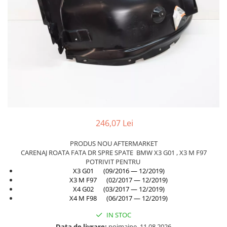
Planetară
Antrenare punte
Cardan
Aprindere
Bujie
Releu
Caroserie
Absorbant bara fata
246,07 Lei
Absorbant bara V
Actuator capsa capota
PRODUS NOU AFTERMARKET
CARENAJ ROATA FATA DR SPRE SPATE BMW X3 G01 , X3 M F97
Aripă
POTRIVIT PENTRU
X3 G01 (09/2016 — 12/2019)
Aripă spate
X3 M F97 (02/2017 — 12/2019)
X4 G02 (03/2017 — 12/2019)
Armatura
X4 M F98 (06/2017 — 12/2019)
Balama capota
IN STOC
Bara fata
Data de livrare:
poimaine, 11.08.2026