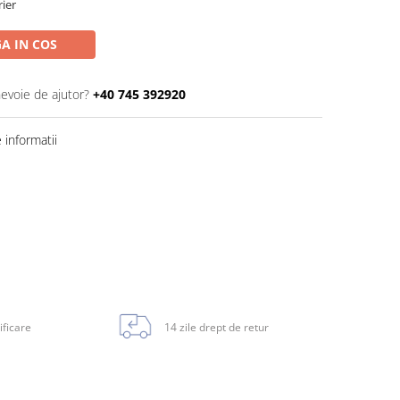
rier
A IN COS
nevoie de ajutor?
+40 745 392920
informatii
ificare
14 zile drept de retur