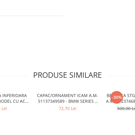
PRODUSE SIMILARE
A INFERIOARA
CAPAC/ORNAMENT ICAM A.M.
BROASCA ST
-30%
MODEL CU ACC
51137349589 - BMW SERIES 5
A.M. 5123746
6522 - BMW X6
(G30/G31)
1
 Lei
72,70 Lei
500,00 L
6