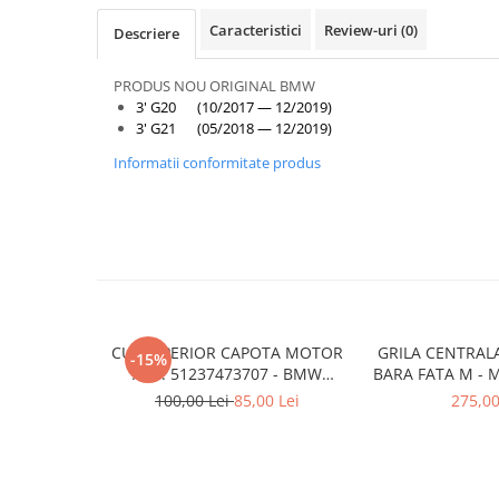
Armatura
Caracteristici
Review-uri
(0)
Descriere
Balama capota
Bara fata
PRODUS NOU ORIGINAL BMW
Bara spate
3' G20 (10/2017 — 12/2019)
3' G21 (05/2018 — 12/2019)
Broasca capota
Informatii conformitate produs
Broască usă
Canal racire
Capac bara
Capac fata motor
Capitonaj
Capota
CUI SUPERIOR CAPOTA MOTOR
GRILA CENTRAL
-15%
A.M. 51237473707 - BMW
BARA FATA M - 
Capota spate
SERIES 3 (G20/G21)
- O.E. 5111805
100,00 Lei
85,00 Lei
275,00
Carenaj roata
F1
Deflector aer
Elemente caroserie