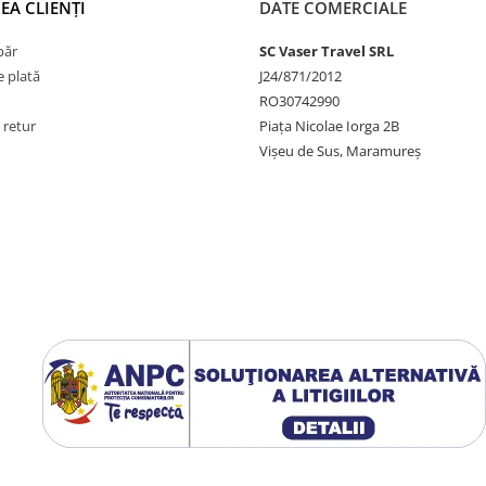
EA CLIENȚI
DATE COMERCIALE
păr
SC Vaser Travel SRL
 plată
J24/871/2012
RO30742990
 retur
Piața Nicolae Iorga 2B
Vișeu de Sus, Maramureș