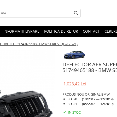
INFORMAȚII LIVRARE
POLITICA DE RETUR
CONTACT
CERERE
IVE O.E. 51749465188 - BMW SERIES 3 (G20/G21)
DEFLECTOR AER SUPER
51749465188 - BMW SE
1.023,42 Lei
PRODUS NOU ORIGINAL BMW
3' G20 (10/2017 — 12/2019)
3' G21 (05/2018 — 12/2019)
IN STOC