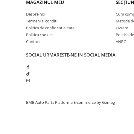
MAGAZINUL MEU
SECȚIUN
Inchidere aripa
Despre noi
Cum cum
Oglindă
Termeni și condiții
Metode de
Overfender aripa
Politica de confidențialitate
Livrare
Panou acoperire trigger
Politica cookies
Politica de
Contact
ANPC
Plafon
Praguri
SOCIAL
URMARESTE-NE IN SOCIAL MEDIA
Rama radiator
Scut motor
Spălător far
Suport aripa
Suport far
BMB Auto Parts
Platforma E-commerce by Gomag
Suport radiator
Traversa
Usa fată