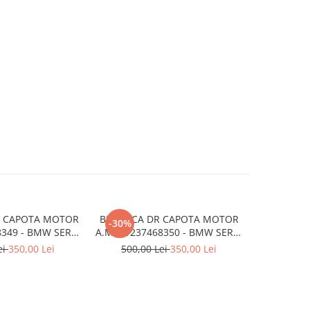
G CAPOTA MOTOR
BROASCA DR CAPOTA MOTOR
SUPORT BA
-30%
8349 - BMW SERIA
A.M. 51237468350 - BMW SERIA
ARMATURA 
 F40
1 F40
BMW X
ei
350,00 Lei
500,00 Lei
350,00 Lei