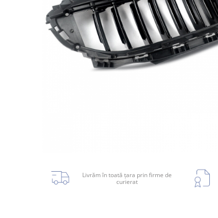
Planetară
Antrenare punte
Cardan
Aprindere
Bujie
Releu
Caroserie
Absorbant bara fata
Absorbant bara V
Actuator capsa capota
Livrăm în toată țara prin firme de
curierat
Aripă
Aripă spate