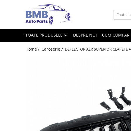
Toate Produsele
Accesorii
TOATE PRODUSELE
DESPRE NOI
CUM CUMPĂR
Covorase
ODORIZANTE
Home /
Caroserie /
DEFLECTOR AER SUPERIOR CLAPETE ACT
Ornament
AIRBAG
Ambreiaj
Cilindru
Rulment de presiune
Set ambreiaj
Volantă
Angrenare roată
Burduf planetară