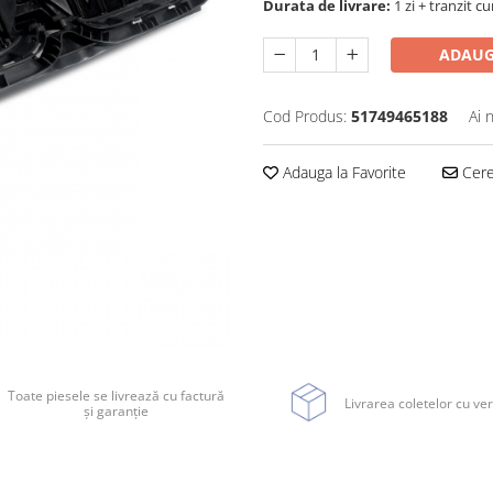
Durata de livrare:
1 zi + tranzit cu
ADAUG
Cod Produs:
51749465188
Ai 
Adauga la Favorite
Cere 
Toate piesele se livrează cu factură
Livrarea coletelor cu ver
și garanție