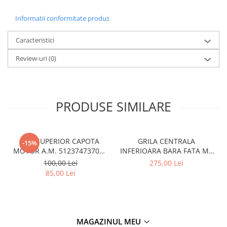
Informatii conformitate produs
Caracteristici
Review-uri
(0)
PRODUSE SIMILARE
CUI SUPERIOR CAPOTA
GRILA CENTRALA
-15%
MOTOR A.M. 51237473707 -
INFERIOARA BARA FATA M -
BMW SERIES 3 (G20/G21)
MODEL CU ACC - O.E.
100,00 Lei
275,00 Lei
51118056522 - BMW X6 F16
85,00 Lei
MAGAZINUL MEU