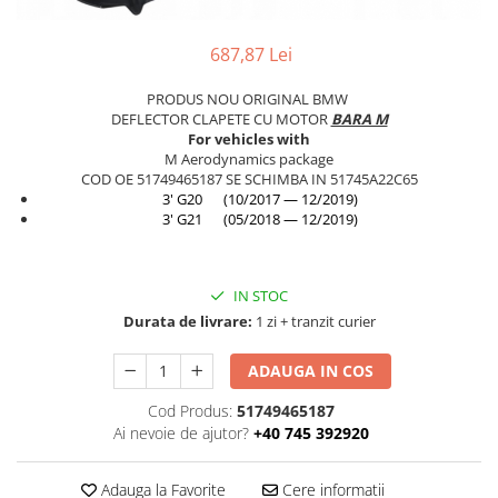
TAMPON
Capac bara
687,87 Lei
Turbocompresor
Capac fata motor
Ungere
Capitonaj
PRODUS NOU ORIGINAL BMW
DEFLECTOR CLAPETE CU MOTOR
BARA M
Capota
For vehicles with
M Aerodynamics package
Capota spate
COD OE 51749465187 SE SCHIMBA IN 51745A22C65
3' G20 (10/2017 — 12/2019)
Carenaj roata
3' G21 (05/2018 — 12/2019)
Deflector aer
Elemente caroserie
IN STOC
Inchidere aripa
Durata de livrare:
1 zi + tranzit curier
Oglindă
ADAUGA IN COS
Overfender aripa
Panou acoperire trigger
Cod Produs:
51749465187
Ai nevoie de ajutor?
+40 745 392920
Plafon
Praguri
Adauga la Favorite
Cere informatii