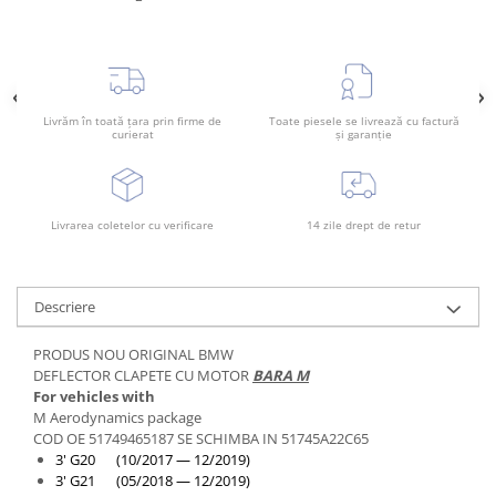
Rama radiator
Scut motor
Spălător far
Suport aripa
Livrăm în toată țara prin firme de
Toate piesele se livrează cu factură
curierat
și garanție
Suport far
Suport radiator
Traversa
Livrarea coletelor cu verificare
14 zile drept de retur
Usa fată
Usa spate
Descriere
PRODUS NOU ORIGINAL BMW
DEFLECTOR CLAPETE CU MOTOR
BARA M
For vehicles with
M Aerodynamics package
COD OE 51749465187 SE SCHIMBA IN 51745A22C65
3' G20 (10/2017 — 12/2019)
3' G21 (05/2018 — 12/2019)