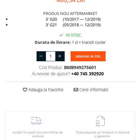
Suport motor
Canal racire
PRODUS NOU AFTERMARKET
TAMPON
Capac bara
3' G20 (10/2017 — 12/2019)
Turbocompresor
3' G21 (05/2018 — 12/2019)
Capac fata motor
Ungere
IN STOC
Capitonaj
Durata de livrare:
1 zi + tranzit curier
Capota
ADAUGA IN COS
Capota spate
Cod Produs:
BMB949275601
Carenaj roata
Ai nevoie de ajutor?
+40 745 392920
Deflector aer
Elemente caroserie
Adauga la Favorite
Cere informatii
Inchidere aripa
Oglindă
Overfender aripa
Panou acoperire trigger
Livrăm în toată țara prin firme de
Toate piesele se livrează cu factură
curierat
și garanție