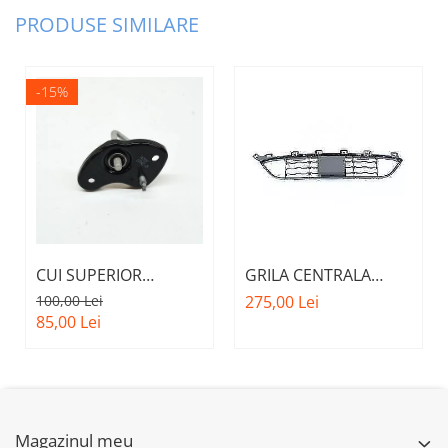
PRODUSE SIMILARE
-15%
CUI SUPERIOR
GRILA CENTRALA
CAPOTA MOTOR A.M.
INFERIOARA BARA
100,00 Lei
275,00 Lei
51237473707 - BMW
FATA M - MODEL CU
85,00 Lei
SERIES 3 (G20/G21)
ACC - O.E.
51118056522 - BMW
X6 F16
Magazinul meu