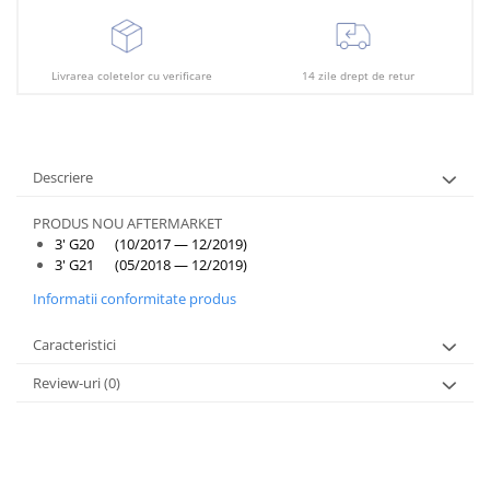
Plafon
Praguri
Rama radiator
Livrarea coletelor cu verificare
14 zile drept de retur
Scut motor
Spălător far
Descriere
Suport aripa
Suport far
PRODUS NOU AFTERMARKET
3' G20 (10/2017 — 12/2019)
Suport radiator
3' G21 (05/2018 — 12/2019)
Traversa
Informatii conformitate produs
Usa fată
Caracteristici
Usa spate
Review-uri
(0)