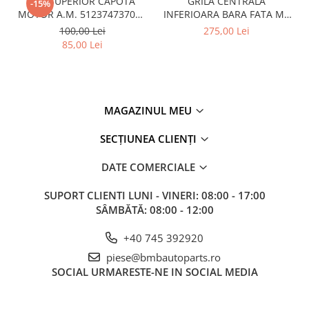
CUI SUPERIOR CAPOTA
GRILA CENTRALA
-15%
MOTOR A.M. 51237473707 -
INFERIOARA BARA FATA M -
BMW SERIES 3 (G20/G21)
MODEL CU ACC - O.E.
100,00 Lei
275,00 Lei
51118056522 - BMW X6 F16
85,00 Lei
MAGAZINUL MEU
SECȚIUNEA CLIENȚI
DATE COMERCIALE
SUPORT CLIENTI
LUNI - VINERI: 08:00 - 17:00
SÂMBĂTĂ: 08:00 - 12:00
+40 745 392920
piese@bmbautoparts.ro
SOCIAL
URMARESTE-NE IN SOCIAL MEDIA