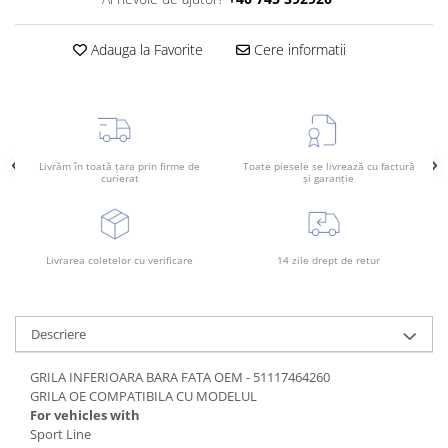
Rama radiator
Scut motor
Adauga la Favorite
Cere informatii
Spălător far
Suport aripa
Suport far
Livrăm în toată țara prin firme de
Toate piesele se livrează cu factură
Suport radiator
curierat
și garanție
Traversa
Usa fată
Usa spate
Livrarea coletelor cu verificare
14 zile drept de retur
Descriere
GRILA INFERIOARA BARA FATA OEM - 51117464260
GRILA OE COMPATIBILA CU MODELUL
For vehicles with
Sport Line