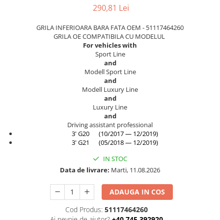
290,81 Lei
TAMPON
Capac bara
Turbocompresor
GRILA INFERIOARA BARA FATA OEM - 51117464260
Capac fata motor
GRILA OE COMPATIBILA CU MODELUL
Ungere
Capitonaj
For vehicles with
Sport Line
Capota
and
Modell Sport Line
Capota spate
and
Modell Luxury Line
Carenaj roata
and
Deflector aer
Luxury Line
and
Elemente caroserie
Driving assistant professional
3' G20 (10/2017 — 12/2019)
Inchidere aripa
3' G21 (05/2018 — 12/2019)
Oglindă
IN STOC
Overfender aripa
Data de livrare:
Marti, 11.08.2026
Panou acoperire trigger
ADAUGA IN COS
Plafon
Cod Produs:
51117464260
Praguri
Ai nevoie de ajutor?
+40 745 392920