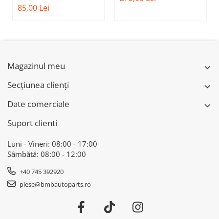
51237473707 - BMW
FATA M - MODEL CU
85,00 Lei
SERIES 3 (G20/G21)
ACC - O.E.
51118056522 - BMW
X6 F16
Magazinul meu
Secțiunea clienți
Date comerciale
Suport clienti
Luni - Vineri: 08:00 - 17:00
Sâmbătă: 08:00 - 12:00
+40 745 392920
piese@bmbautoparts.ro