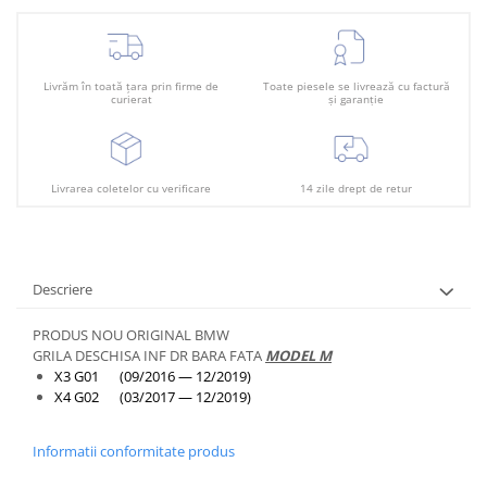
Plafon
Praguri
Rama radiator
Livrăm în toată țara prin firme de
Toate piesele se livrează cu factură
curierat
și garanție
Scut motor
Spălător far
Suport aripa
Livrarea coletelor cu verificare
14 zile drept de retur
Suport far
Suport radiator
Traversa
Descriere
Usa fată
PRODUS NOU ORIGINAL BMW
GRILA DESCHISA INF DR BARA FATA
MODEL M
Usa spate
X3 G01 (09/2016 — 12/2019)
X4 G02 (03/2017 — 12/2019)
Informatii conformitate produs