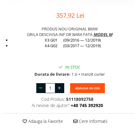
Suport motor
Canal racire
TAMPON
357,92 Lei
Capac bara
Turbocompresor
Capac fata motor
PRODUS NOU ORIGINAL BMW
Ungere
GRILA DESCHISA INF DR BARA FATA
MODEL M
Capitonaj
X3 G01 (09/2016 — 12/2019)
X4 G02 (03/2017 — 12/2019)
Capota
Capota spate
Carenaj roata
IN STOC
Durata de livrare:
1 zi + tranzit curier
Deflector aer
Elemente caroserie
ADAUGA IN COS
Inchidere aripa
Cod Produs:
51118092758
Ai nevoie de ajutor?
+40 745 392920
Oglindă
Overfender aripa
Adauga la Favorite
Cere informatii
Panou acoperire trigger