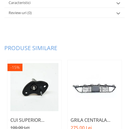
Caracteristici
Review-uri
(0)
PRODUSE SIMILARE
-15%
CUI SUPERIOR
GRILA CENTRALA
CAPOTA MOTOR A.M.
INFERIOARA BARA
100,00 Lei
275,00 Lei