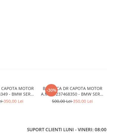
G CAPOTA MOTOR
BROASCA DR CAPOTA MOTOR
TRAVERSA
-30%
8349 - BMW SERIA
A.M. 51237468350 - BMW SERIA
FATA A.M.
 F40
1 F40
SERI
ei
350,00 Lei
500,00 Lei
350,00 Lei
SUPORT CLIENTI
LUNI - VINERI: 08:00