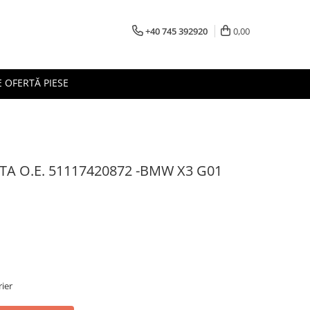
+40 745 392920
0,00
 OFERTĂ PIESE
TA O.E. 51117420872 -BMW X3 G01
rier