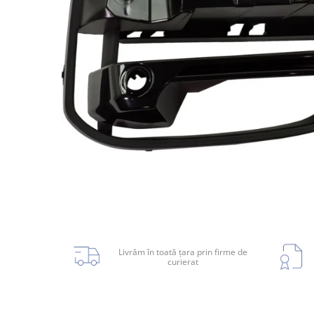
Planetară
Antrenare punte
Cardan
Aprindere
Bujie
Releu
Caroserie
Absorbant bara fata
Absorbant bara V
Actuator capsa capota
Livrăm în toată țara prin firme de
curierat
Aripă
Aripă spate