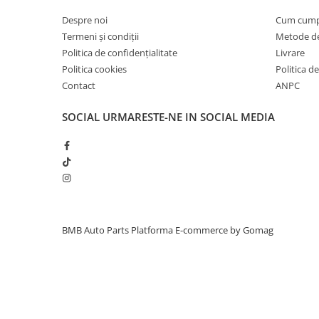
Inchidere aripa
Despre noi
Cum cum
Oglindă
Termeni și condiții
Metode de
Politica de confidențialitate
Livrare
Overfender aripa
Politica cookies
Politica de
Panou acoperire trigger
Contact
ANPC
Plafon
SOCIAL
URMARESTE-NE IN SOCIAL MEDIA
Praguri
Rama radiator
Scut motor
Spălător far
Suport aripa
BMB Auto Parts
Platforma E-commerce by Gomag
Suport far
Suport radiator
Traversa
Usa fată