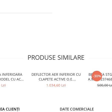
PRODUSE SIMILARE
A INFERIOARA
DEFLECTOR AER INFERIOR CU
BROASCA ST
-30%
MODEL CU ACC
CLAPETE ACTIVE O.E.
A.M. 5123746
6522 - BMW X6
51745A22C64 - BMW SERIA 3
1
 Lei
1.034,60 Lei
500,00 L
6
G20/G21
EA CLIENȚI
DATE COMERCIALE