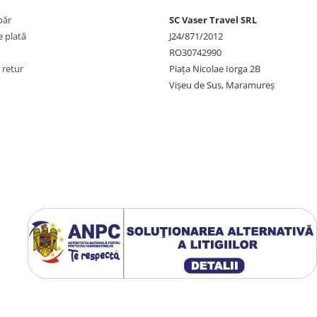
păr
SC Vaser Travel SRL
 plată
J24/871/2012
RO30742990
 retur
Piața Nicolae Iorga 2B
Vișeu de Sus, Maramureș