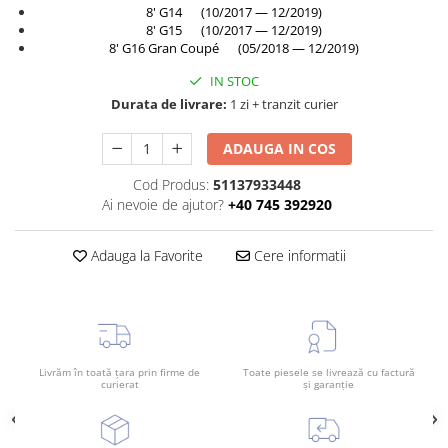
8' G14 (10/2017 — 12/2019)
TAMPON
Capac bara
8' G15 (10/2017 — 12/2019)
8' G16 Gran Coupé (05/2018 — 12/2019)
Turbocompresor
Capac fata motor
IN STOC
Ungere
Capitonaj
Durata de livrare:
1 zi + tranzit curier
Capota
ADAUGA IN COS
Capota spate
Carenaj roata
Cod Produs:
51137933448
Ai nevoie de ajutor?
+40 745 392920
Deflector aer
Elemente caroserie
Adauga la Favorite
Cere informatii
Inchidere aripa
Oglindă
Overfender aripa
Panou acoperire trigger
Livrăm în toată țara prin firme de
Toate piesele se livrează cu factură
curierat
și garanție
Plafon
Praguri