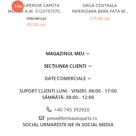
CUI SUPERIOR CAPOTA
GRILA CENTRALA
-15%
MOTOR A.M. 51237473707 -
INFERIOARA BARA FATA M -
BMW SERIES 3 (G20/G21)
MODEL CU ACC - O.E.
100,00 Lei
275,00 Lei
51118056522 - BMW X6 F16
85,00 Lei
MAGAZINUL MEU
SECȚIUNEA CLIENȚI
DATE COMERCIALE
SUPORT CLIENTI
LUNI - VINERI: 08:00 - 17:00
SÂMBĂTĂ: 08:00 - 12:00
+40 745 392920
piese@bmbautoparts.ro
SOCIAL
URMARESTE-NE IN SOCIAL MEDIA