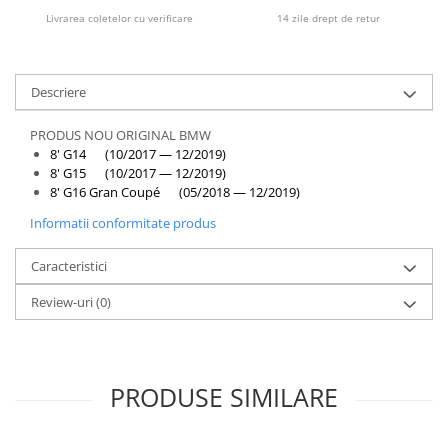
Rama radiator
Livrarea coletelor cu verificare
14 zile drept de retur
Scut motor
Spălător far
Descriere
Suport aripa
PRODUS NOU ORIGINAL BMW
Suport far
8' G14 (10/2017 — 12/2019)
Suport radiator
8' G15 (10/2017 — 12/2019)
8' G16 Gran Coupé (05/2018 — 12/2019)
Traversa
Informatii conformitate produs
Usa fată
Usa spate
Caracteristici
Review-uri
(0)
PRODUSE SIMILARE