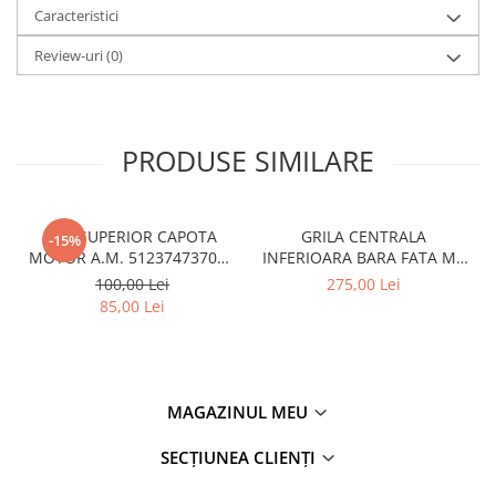
Caracteristici
Review-uri
(0)
PRODUSE SIMILARE
CUI SUPERIOR CAPOTA
GRILA CENTRALA
-15%
MOTOR A.M. 51237473707 -
INFERIOARA BARA FATA M -
BMW SERIES 3 (G20/G21)
MODEL CU ACC - O.E.
100,00 Lei
275,00 Lei
51118056522 - BMW X6 F16
85,00 Lei
MAGAZINUL MEU
SECȚIUNEA CLIENȚI