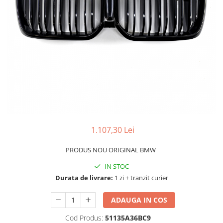
TAMPON
Capac bara
Turbocompresor
Capac fata motor
Ungere
Capitonaj
Capota
Capota spate
Carenaj roata
Deflector aer
Elemente caroserie
1.107,30 Lei
Inchidere aripa
PRODUS NOU ORIGINAL BMW
Oglindă
IN STOC
Overfender aripa
Durata de livrare:
1 zi + tranzit curier
Panou acoperire trigger
Plafon
ADAUGA IN COS
Praguri
Cod Produs:
51135A36BC9