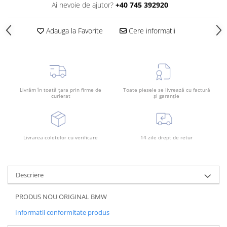
Ai nevoie de ajutor?
+40 745 392920
Rama radiator
Scut motor
Adauga la Favorite
Cere informatii
Spălător far
Suport aripa
Suport far
Suport radiator
Livrăm în toată țara prin firme de
Toate piesele se livrează cu factură
curierat
și garanție
Traversa
Usa fată
Usa spate
Livrarea coletelor cu verificare
14 zile drept de retur
Descriere
PRODUS NOU ORIGINAL BMW
Informatii conformitate produs