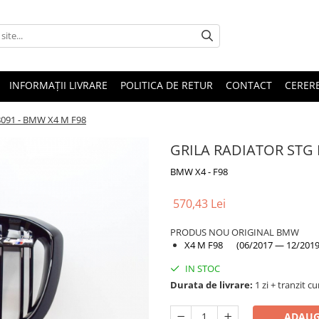
INFORMAȚII LIVRARE
POLITICA DE RETUR
CONTACT
CERERE
8091 - BMW X4 M F98
GRILA RADIATOR STG 
BMW X4 - F98
570,43 Lei
PRODUS NOU ORIGINAL BMW
X4 M F98 (06/2017 — 12/2019
IN STOC
Durata de livrare:
1 zi + tranzit cu
ADAUG