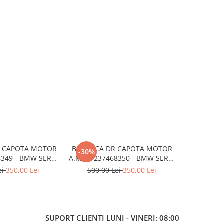
G CAPOTA MOTOR
BROASCA DR CAPOTA MOTOR
SUPORT BA
-30%
8349 - BMW SERIA
A.M. 51237468350 - BMW SERIA
ARMATURA 
 F40
1 F40
BMW X
ei
350,00 Lei
500,00 Lei
350,00 Lei
SUPORT CLIENTI
LUNI - VINERI: 08:00