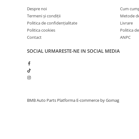
Inchidere aripa
Despre noi
Cum cum
Oglindă
Termeni și condiții
Metode de
Politica de confidențialitate
Livrare
Overfender aripa
Politica cookies
Politica de
Panou acoperire trigger
Contact
ANPC
Plafon
SOCIAL
URMARESTE-NE IN SOCIAL MEDIA
Praguri
Rama radiator
Scut motor
Spălător far
Suport aripa
BMB Auto Parts
Platforma E-commerce by Gomag
Suport far
Suport radiator
Traversa
Usa fată