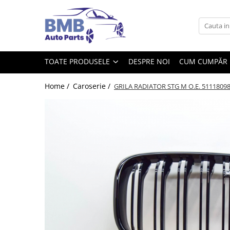
Toate Produsele
Accesorii
TOATE PRODUSELE
DESPRE NOI
CUM CUMPĂR
Covorase
ODORIZANTE
Home /
Caroserie /
GRILA RADIATOR STG M O.E. 5111809
Ornament
AIRBAG
Ambreiaj
Cilindru
Rulment de presiune
Set ambreiaj
Volantă
Angrenare roată
Burduf planetară