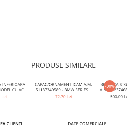
PRODUSE SIMILARE
A INFERIOARA
CAPAC/ORNAMENT ICAM A.M.
BROASCA ST
-30%
MODEL CU ACC
51137349589 - BMW SERIES 5
A.M. 5123746
6522 - BMW X6
(G30/G31)
1
 Lei
72,70 Lei
500,00 L
6
EA CLIENȚI
DATE COMERCIALE