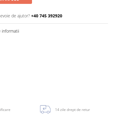
nevoie de ajutor?
+40 745 392920
informatii
ificare
14 zile drept de retur