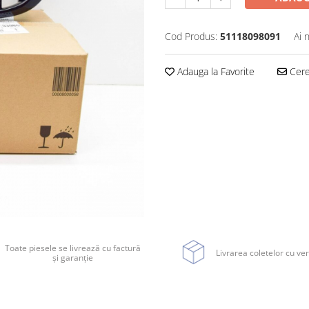
Cod Produs:
51118098091
Ai 
Adauga la Favorite
Cere 
Toate piesele se livrează cu factură
Livrarea coletelor cu ver
și garanție