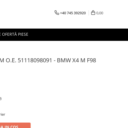
+40 745 392920
0,00
 OFERTĂ PIESE
M O.E. 51118098091 - BMW X4 M F98
)
rier
A IN COS