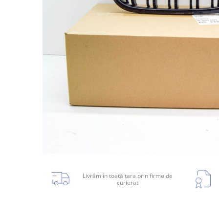
Planetară
Antrenare punte
Cardan
Aprindere
Bujie
Releu
Caroserie
Absorbant bara fata
Absorbant bara V
Actuator capsa capota
Livrăm în toată țara prin firme de
curierat
Aripă
Aripă spate