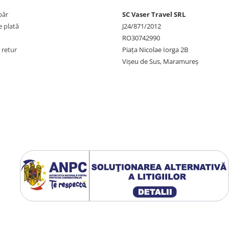
păr
SC Vaser Travel SRL
 plată
J24/871/2012
RO30742990
 retur
Piața Nicolae Iorga 2B
Vișeu de Sus, Maramureș