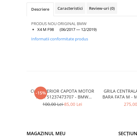
Armatura
Caracteristici
Review-uri
(0)
Descriere
Balama capota
Bara fata
PRODUS NOU ORIGINAL BMW
Bara spate
X4 M F98 (06/2017 — 12/2019)
Broasca capota
Informatii conformitate produs
Broască usă
Canal racire
Capac bara
Capac fata motor
Capitonaj
CUI SUPERIOR CAPOTA MOTOR
GRILA CENTRAL
-15%
Capota
A.M. 51237473707 - BMW
BARA FATA M - 
SERIES 3 (G20/G21)
- O.E. 5111805
100,00 Lei
85,00 Lei
275,00
Capota spate
F1
Carenaj roata
Deflector aer
Elemente caroserie
MAGAZINUL MEU
SECȚIUN