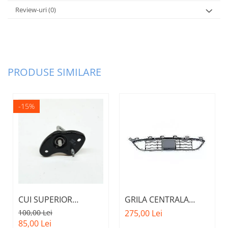
Review-uri
(0)
PRODUSE SIMILARE
-15%
CUI SUPERIOR
GRILA CENTRALA
CAPOTA MOTOR A.M.
INFERIOARA BARA
100,00 Lei
275,00 Lei
51237473707 - BMW
FATA M - MODEL CU
85,00 Lei