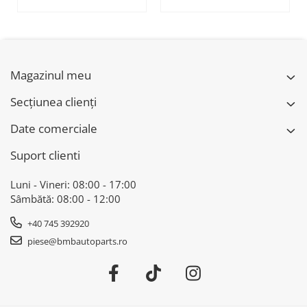
SERIES 3 (G20/G21)
ACC - O.E.
51118056522 - BMW
X6 F16
Magazinul meu
Secțiunea clienți
Date comerciale
Suport clienti
Luni - Vineri: 08:00 - 17:00
Sâmbătă: 08:00 - 12:00
+40 745 392920
piese@bmbautoparts.ro