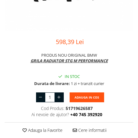
Suport motor
Canal racire
TAMPON
Capac bara
Turbocompresor
Capac fata motor
Ungere
Capitonaj
598,39 Lei
Capota
PRODUS NOU ORIGINAL BMW
Capota spate
GRILA RADIATOR STG M PERFORMANCE
Carenaj roata
IN STOC
Deflector aer
Durata de livrare:
1 zi + tranzit curier
Elemente caroserie
Inchidere aripa
ADAUGA IN COS
Oglindă
Cod Produs:
51719626587
Ai nevoie de ajutor?
+40 745 392920
Overfender aripa
Panou acoperire trigger
Adauga la Favorite
Cere informatii