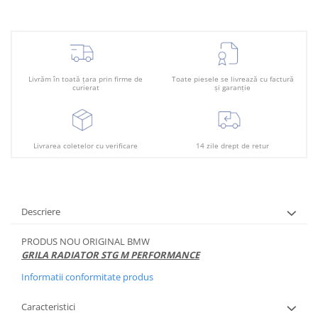
Plafon
Praguri
Rama radiator
Scut motor
Livrăm în toată țara prin firme de
Toate piesele se livrează cu factură
curierat
și garanție
Spălător far
Suport aripa
Suport far
Livrarea coletelor cu verificare
14 zile drept de retur
Suport radiator
Traversa
Usa fată
Descriere
Usa spate
PRODUS NOU ORIGINAL BMW
GRILA RADIATOR STG M PERFORMANCE
Informatii conformitate produs
Caracteristici