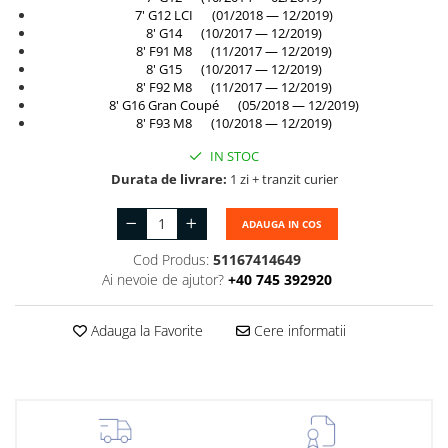
Plafon
7' G12 LCI (01/2018 — 12/2019)
Praguri
8' G14 (10/2017 — 12/2019)
8' F91 M8 (11/2017 — 12/2019)
Rama radiator
8' G15 (10/2017 — 12/2019)
8' F92 M8 (11/2017 — 12/2019)
Scut motor
8' G16 Gran Coupé (05/2018 — 12/2019)
8' F93 M8 (10/2018 — 12/2019)
Spălător far
IN STOC
Suport aripa
Durata de livrare:
1 zi + tranzit curier
Suport far
ADAUGA IN COS
Suport radiator
Cod Produs:
51167414649
Traversa
Ai nevoie de ajutor?
+40 745 392920
Usa fată
Usa spate
Adauga la Favorite
Cere informatii