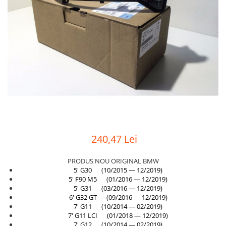
Suport motor
Canal racire
TAMPON
Capac bara
Turbocompresor
Capac fata motor
Ungere
Capitonaj
Capota
Capota spate
Carenaj roata
Deflector aer
240,47 Lei
Elemente caroserie
Inchidere aripa
PRODUS NOU ORIGINAL BMW
5' G30 (10/2015 — 12/2019)
Oglindă
5' F90 M5 (01/2016 — 12/2019)
5' G31 (03/2016 — 12/2019)
Overfender aripa
6' G32 GT (09/2016 — 12/2019)
7' G11 (10/2014 — 02/2019)
Panou acoperire trigger
7' G11 LCI (01/2018 — 12/2019)
7' G12 (10/2014 — 02/2019)