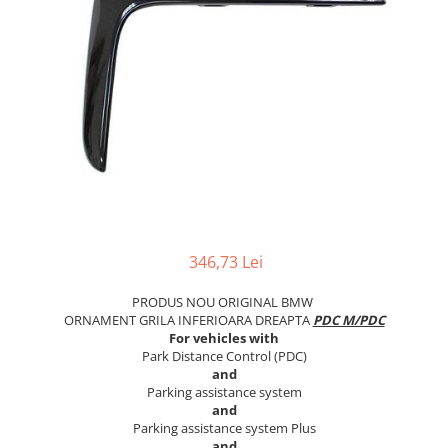
TAMPON
Capac bara
Turbocompresor
Capac fata motor
Ungere
Capitonaj
Capota
Capota spate
Carenaj roata
Deflector aer
Elemente caroserie
346,73 Lei
Inchidere aripa
PRODUS NOU ORIGINAL BMW
Oglindă
ORNAMENT GRILA INFERIOARA DREAPTA
PDC M/PDC
Overfender aripa
For vehicles with
Park Distance Control (PDC)
Panou acoperire trigger
and
Parking assistance system
Plafon
and
Parking assistance system Plus
Praguri
and