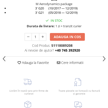
Rama radiator
M Aerodynamics package
3' G20 (10/2017 — 12/2019)
Scut motor
3' G21 (05/2018 — 12/2019)
Spălător far
IN STOC
Suport aripa
Durata de livrare:
1 zi + tranzit curier
Suport far
ADAUGA IN COS
Suport radiator
Cod Produs:
51118089208
Traversa
Ai nevoie de ajutor?
+40 745 392920
Usa fată
Adauga la Favorite
Cere informatii
Usa spate
Livrăm în toată țara prin firme de
Toate piesele se livrează cu factură
curierat
și garanție