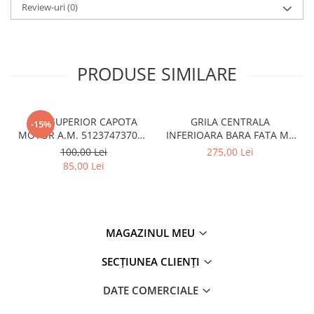
Review-uri
(0)
PRODUSE SIMILARE
CUI SUPERIOR CAPOTA
GRILA CENTRALA
-15%
MOTOR A.M. 51237473707 -
INFERIOARA BARA FATA M -
BMW SERIES 3 (G20/G21)
MODEL CU ACC - O.E.
100,00 Lei
275,00 Lei
51118056522 - BMW X6 F16
85,00 Lei
MAGAZINUL MEU
SECȚIUNEA CLIENȚI
DATE COMERCIALE