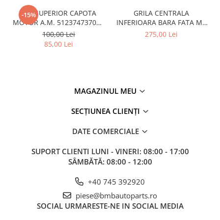
CUI SUPERIOR CAPOTA
GRILA CENTRALA
-15%
MOTOR A.M. 51237473707 -
INFERIOARA BARA FATA M -
BMW SERIES 3 (G20/G21)
MODEL CU ACC - O.E.
100,00 Lei
275,00 Lei
51118056522 - BMW X6 F16
85,00 Lei
MAGAZINUL MEU
SECȚIUNEA CLIENȚI
DATE COMERCIALE
SUPORT CLIENTI
LUNI - VINERI: 08:00 - 17:00
SÂMBĂTĂ: 08:00 - 12:00
+40 745 392920
piese@bmbautoparts.ro
SOCIAL
URMARESTE-NE IN SOCIAL MEDIA