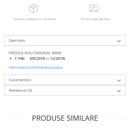
Rama radiator
Scut motor
Livrarea coletelor cu verificare
14 zile drept de retur
Spălător far
Suport aripa
Suport far
Descriere
Suport radiator
PRODUS NOU ORIGINAL BMW
Traversa
1' F40 (05/2018 — 12/2019)
Usa fată
Informatii conformitate produs
Usa spate
Caracteristici
Review-uri
(0)
PRODUSE SIMILARE