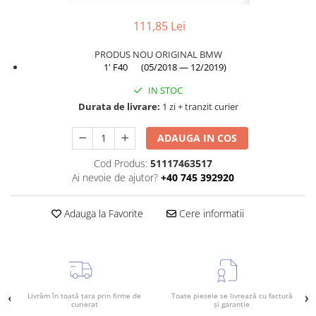
TAMPON
Capac bara
111,85 Lei
Turbocompresor
Capac fata motor
PRODUS NOU ORIGINAL BMW
Ungere
Capitonaj
1' F40 (05/2018 — 12/2019)
Capota
IN STOC
Capota spate
Durata de livrare:
1 zi + tranzit curier
Carenaj roata
ADAUGA IN COS
Deflector aer
Cod Produs:
51117463517
Elemente caroserie
Ai nevoie de ajutor?
+40 745 392920
Inchidere aripa
Adauga la Favorite
Cere informatii
Oglindă
Overfender aripa
Panou acoperire trigger
Plafon
Livrăm în toată țara prin firme de
Toate piesele se livrează cu factură
Praguri
curierat
și garanție