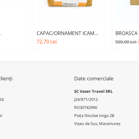
CAPAC/ORNAMENT ICAM
BROASCA 
FATA M -
A.M. 51137349589 - BMW
MOTOR A.
72,70 Lei
500,00 Lei
.E.
SERIES 5 (G30/G31)
BMW SERI
W X6 F16
lienți
Date comerciale
SC Vaser Travel SRL
tă
J24/871/2012
RO30742990
ur
Piața Nicolae Iorga 2B
Vișeu de Sus, Maramureș