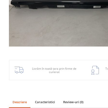
Planetară
Antrenare punte
Cardan
Aprindere
Bujie
Releu
Caroserie
Absorbant bara fata
Absorbant bara V
Livrăm în toată țara prin firme de
To
curierat
Actuator capsa capota
Aripă
Aripă spate
Armatura
Descriere
Caracteristici
Review-uri
(0)
Balama capota