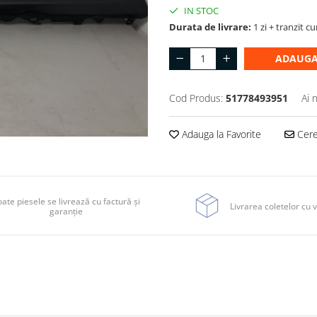
IN STOC
Durata de livrare:
1 zi + tranzit cu
ADAUGA
Cod Produs:
51778493951
Ai 
Adauga la Favorite
Cere 
ate piesele se livrează cu factură și
Livrarea coletelor cu v
garanție