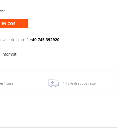
rier
 IN COS
nevoie de ajutor?
+40 745 392920
informatii
erificare
14 zile drept de retur