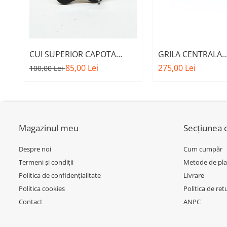
Inchidere aripa
Oglindă
Overfender aripa
CUI SUPERIOR CAPOTA
GRILA CENTRALA
Panou acoperire trigger
MOTOR A.M. 51237473707 -
INFERIOARA BARA 
85,00 Lei
275,00 Lei
100,00 Lei
Plafon
BMW SERIES 3 (G20/G21)
MODEL CU ACC - O
51118056522 - BM
Praguri
Rama radiator
Scut motor
Magazinul meu
Secțiunea c
Spălător far
Despre noi
Cum cumpăr
Suport aripa
Termeni și condiții
Metode de pla
Suport far
Politica de confidențialitate
Livrare
Suport radiator
Politica cookies
Politica de ret
Contact
ANPC
Traversa
Usa fată