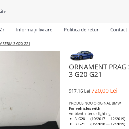
ăr
Informații livrare
Politica de retur
Contact
 SERIA 3 G20 G21
ORNAMENT PRAG S
3 G20 G21
720,00 Lei
917,16 Lei
PRODUS NOU ORIGINAL BMW
For vehicles with
Ambient interior lighting
3' G20 (10/2017 — 12/2019)
3' G21 (05/2018 — 12/2019)