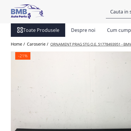
Toate Produsele
Toate Produsele
Despre noi
Cum cump
Accesorii
Covorase
Home /
Caroserie /
ORNAMENT PRAG STG O.E. 51778493951 - BMW
ODORIZANTE
-21%
Ornament
AIRBAG
Ambreiaj
Cilindru
Rulment de presiune
Set ambreiaj
Volantă
Angrenare roată
Burduf planetară