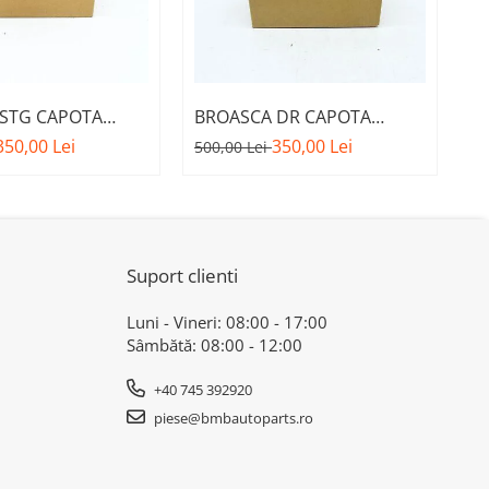
STG CAPOTA
BROASCA DR CAPOTA
S
M. 51237468349 -
MOTOR A.M. 51237468350 -
P
350,00 Lei
350,00 Lei
89
500,00 Lei
A 1 F40
BMW SERIA 1 F40
5
X4
Suport clienti
Luni - Vineri: 08:00 - 17:00
Sâmbătă: 08:00 - 12:00
+40 745 392920
piese@bmbautoparts.ro