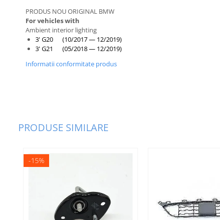
PRODUS NOU ORIGINAL BMW
Bara fata
For vehicles with
Bara spate
Ambient interior lighting
3' G20 (10/2017 — 12/2019)
Broasca capota
3' G21 (05/2018 — 12/2019)
Broască usă
Informatii conformitate produs
Canal racire
Capac bara
Capac fata motor
PRODUSE SIMILARE
Capitonaj
Capota
Capota spate
-15%
Carenaj roata
Deflector aer
Elemente caroserie