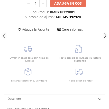
ADAUGA IN COS
Rama radiator
Scut motor
Cod Produs:
BMB718729001
Ai nevoie de ajutor?
+40 745 392920
Spălător far
Suport aripa
Adauga la Favorite
Cere informatii
Suport far
Suport radiator
Traversa
Usa fată
Livrăm în toată țara prin firme de
Toate piesele se livrează cu factură
curierat
și garanție
Usa spate
Livrarea coletelor cu verificare
14 zile drept de retur
Descriere
PRODUS NOU AFTERMARKET