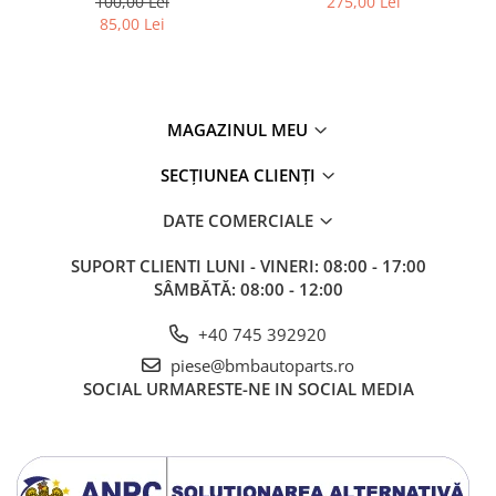
100,00 Lei
275,00 Lei
51118056522 - BMW X6 F16
85,00 Lei
MAGAZINUL MEU
SECȚIUNEA CLIENȚI
DATE COMERCIALE
SUPORT CLIENTI
LUNI - VINERI: 08:00 - 17:00
SÂMBĂTĂ: 08:00 - 12:00
+40 745 392920
piese@bmbautoparts.ro
SOCIAL
URMARESTE-NE IN SOCIAL MEDIA