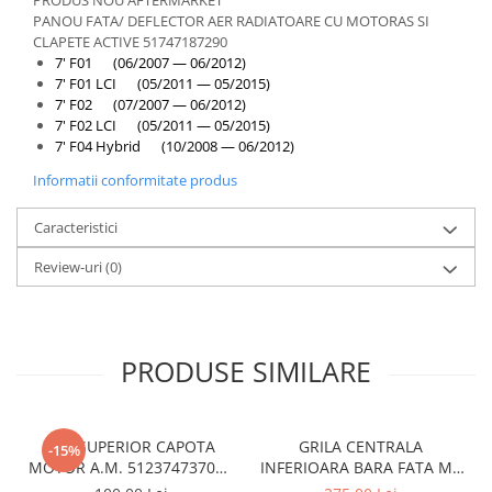
PANOU FATA/ DEFLECTOR AER RADIATOARE CU MOTORAS SI
CLAPETE ACTIVE 51747187290
7' F01 (06/2007 — 06/2012)
7' F01 LCI (05/2011 — 05/2015)
7' F02 (07/2007 — 06/2012)
7' F02 LCI (05/2011 — 05/2015)
7' F04 Hybrid (10/2008 — 06/2012)
Informatii conformitate produs
Caracteristici
Review-uri
(0)
PRODUSE SIMILARE
CUI SUPERIOR CAPOTA
GRILA CENTRALA
-15%
MOTOR A.M. 51237473707 -
INFERIOARA BARA FATA M -
BMW SERIES 3 (G20/G21)
MODEL CU ACC - O.E.