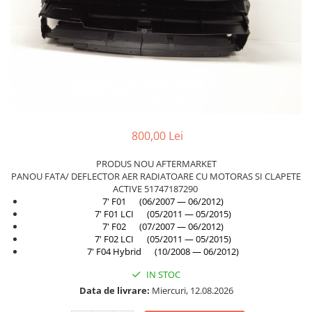
TAMPON
Capac bara
Turbocompresor
Capac fata motor
Ungere
Capitonaj
Capota
Capota spate
Carenaj roata
800,00 Lei
Deflector aer
PRODUS NOU AFTERMARKET
Elemente caroserie
PANOU FATA/ DEFLECTOR AER RADIATOARE CU MOTORAS SI CLAPETE
ACTIVE 51747187290
Inchidere aripa
7' F01 (06/2007 — 06/2012)
Oglindă
7' F01 LCI (05/2011 — 05/2015)
7' F02 (07/2007 — 06/2012)
Overfender aripa
7' F02 LCI (05/2011 — 05/2015)
7' F04 Hybrid (10/2008 — 06/2012)
Panou acoperire trigger
IN STOC
Plafon
Data de livrare:
Miercuri, 12.08.2026
Praguri