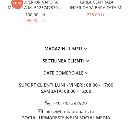
CUI SUPERIOR CAPOTA
GRILA CENTRALA
-15%
MOTOR A.M. 51237473707 -
INFERIOARA BARA FATA M -
BMW SERIES 3 (G20/G21)
MODEL CU ACC - O.E.
100,00 Lei
275,00 Lei
51118056522 - BMW X6 F16
85,00 Lei
MAGAZINUL MEU
SECȚIUNEA CLIENȚI
DATE COMERCIALE
SUPORT CLIENTI
LUNI - VINERI: 08:00 - 17:00
SÂMBĂTĂ: 08:00 - 12:00
+40 745 392920
piese@bmbautoparts.ro
SOCIAL
URMARESTE-NE IN SOCIAL MEDIA