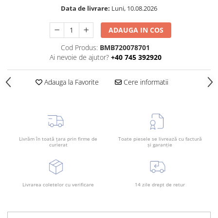
Rama radiator
Data de livrare:
Luni, 10.08.2026
Scut motor
ADAUGA IN COS
Spălător far
Cod Produs:
BMB720078701
Suport aripa
Ai nevoie de ajutor?
+40 745 392920
Suport far
Suport radiator
Adauga la Favorite
Cere informatii
Traversa
Usa fată
Usa spate
Livrăm în toată țara prin firme de
Toate piesele se livrează cu factură
curierat
și garanție
Livrarea coletelor cu verificare
14 zile drept de retur