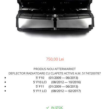
TAMPON
Capac bara
Turbocompresor
Capac fata motor
Ungere
Capitonaj
Capota
Capota spate
Carenaj roata
Deflector aer
750,00 Lei
Elemente caroserie
Inchidere aripa
PRODUS NOU AFTERMARKET
DEFLECTOR RADIATOARE CU CLAPETE ACTIVE A.M. 51747200787
Oglindă
5' F10 (01/2009 — 06/2013)
Overfender aripa
5' F10 LCI (08/2012 — 10/2016)
5' F11 (01/2009 — 06/2013)
Panou acoperire trigger
5' F11 LCI (08/2012 — 02/2017)
Plafon
Praguri
IN STOC