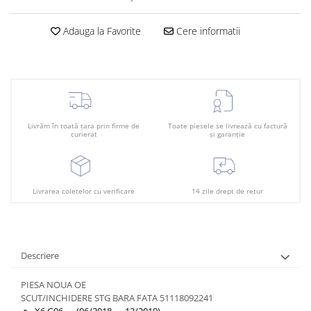
Plafon
Praguri
Adauga la Favorite
Cere informatii
Rama radiator
Scut motor
Spălător far
Suport aripa
Livrăm în toată țara prin firme de
Toate piesele se livrează cu factură
curierat
și garanție
Suport far
Suport radiator
Traversa
Livrarea coletelor cu verificare
14 zile drept de retur
Usa fată
Usa spate
Descriere
PIESA NOUA OE
SCUT/INCHIDERE STG BARA FATA 51118092241