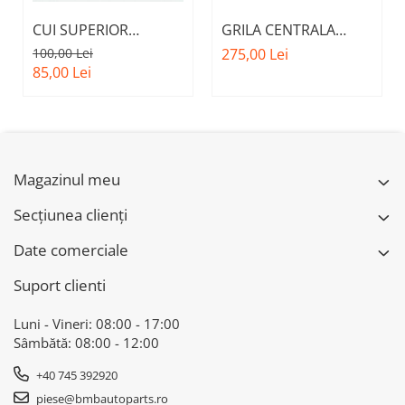
CUI SUPERIOR
GRILA CENTRALA
CAPOTA MOTOR A.M.
INFERIOARA BARA
100,00 Lei
275,00 Lei
51237473707 - BMW
FATA M - MODEL CU
85,00 Lei
SERIES 3 (G20/G21)
ACC - O.E.
51118056522 - BMW
X6 F16
Magazinul meu
Secțiunea clienți
Date comerciale
Suport clienti
Luni - Vineri: 08:00 - 17:00
Sâmbătă: 08:00 - 12:00
+40 745 392920
piese@bmbautoparts.ro