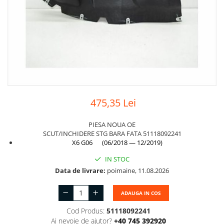
Suport motor
Canal racire
TAMPON
Capac bara
Turbocompresor
Capac fata motor
Ungere
Capitonaj
Capota
Capota spate
475,35 Lei
Carenaj roata
Deflector aer
PIESA NOUA OE
SCUT/INCHIDERE STG BARA FATA 51118092241
Elemente caroserie
X6 G06 (06/2018 — 12/2019)
Inchidere aripa
IN STOC
Data de livrare:
poimaine, 11.08.2026
Oglindă
Overfender aripa
ADAUGA IN COS
Panou acoperire trigger
Cod Produs:
51118092241
Ai nevoie de ajutor?
+40 745 392920