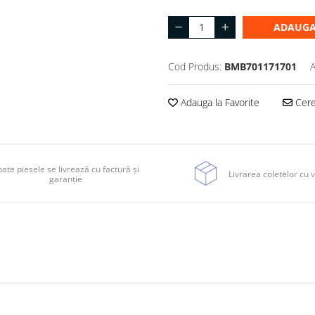
ADAUGA
Cod Produs:
BMB701171701
A
Adauga la Favorite
Cere 
ate piesele se livrează cu factură și
Livrarea coletelor cu v
garanție