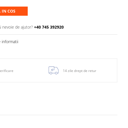
 IN COS
i nevoie de ajutor?
+40 745 392920
informatii
erificare
14 zile drept de retur