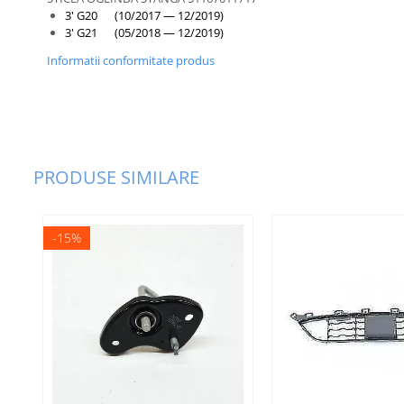
3' G20 (10/2017 — 12/2019)
Bara fata
3' G21 (05/2018 — 12/2019)
Bara spate
Informatii conformitate produs
Broasca capota
Broască usă
Canal racire
Capac bara
PRODUSE SIMILARE
Capac fata motor
Capitonaj
-15%
Capota
Capota spate
Carenaj roata
Deflector aer
Elemente caroserie