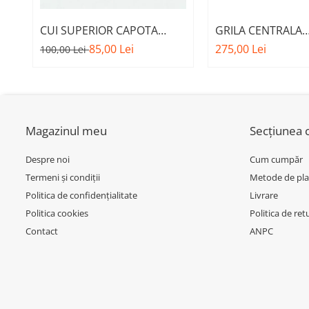
Inchidere aripa
Oglindă
CUI SUPERIOR CAPOTA
GRILA CENTRALA
MOTOR A.M. 51237473707 -
INFERIOARA BARA 
85,00 Lei
275,00 Lei
100,00 Lei
Overfender aripa
BMW SERIES 3 (G20/G21)
MODEL CU ACC - O
Panou acoperire trigger
51118056522 - BM
Plafon
Praguri
Magazinul meu
Secțiunea c
Rama radiator
Despre noi
Cum cumpăr
Scut motor
Termeni și condiții
Metode de pla
Spălător far
Politica de confidențialitate
Livrare
Suport aripa
Politica cookies
Politica de ret
Contact
ANPC
Suport far
Suport radiator
Traversa
Usa fată