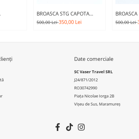
BROASCA STG CAPOTA
BROASCA
FATA M -
MOTOR A.M. 51237468349 -
MOTOR A.
350,00 Lei
500,00 Lei
500,00 Lei
.E.
BMW SERIA 1 F40
BMW SERI
W X6 F16
lienți
Date comerciale
SC Vaser Travel SRL
tă
J24/871/2012
RO30742990
ur
Piața Nicolae Iorga 2B
Vișeu de Sus, Maramureș