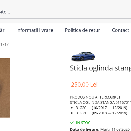
ăr
Informații livrare
Politica de retur
Contact
11717
Sticla oglinda st
250,00 Lei
PRODUS NOU AFTERMARKET
STICLA OGLINDA STANGA 5116701
3' G20 (10/2017 — 12/2019)
3' G21 (05/2018 — 12/2019)
IN STOC
Data de livrare:
Marti, 11.08.2026