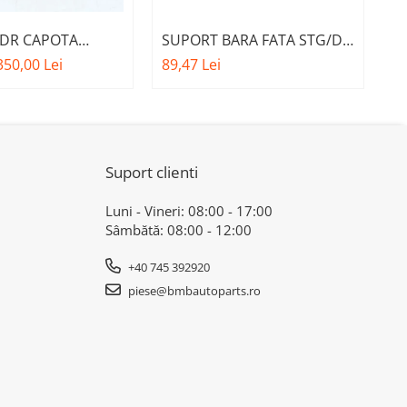
 DR CAPOTA
SUPORT BARA FATA STG/DR
S
M. 51237468350 -
PE ARMATURA A.M.
F
350,00 Lei
89,47 Lei
12
A 1 F40
51117276426 - BMW X3 F25 ,
B
X4 F26
Suport clienti
Luni - Vineri: 08:00 - 17:00
Sâmbătă: 08:00 - 12:00
+40 745 392920
piese@bmbautoparts.ro