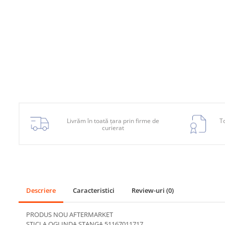
Planetară
Antrenare punte
Cardan
Aprindere
Bujie
Releu
Caroserie
Livrăm în toată țara prin firme de
To
Absorbant bara fata
curierat
Absorbant bara V
Actuator capsa capota
Aripă
Aripă spate
Descriere
Caracteristici
Review-uri
(0)
Armatura
PRODUS NOU AFTERMARKET
Balama capota
STICLA OGLINDA STANGA 51167011717