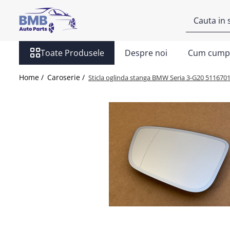
Toate Produsele
Toate Produsele
Despre noi
Cum cump
Accesorii
Covorase
Home /
Caroserie /
Sticla oglinda stanga BMW Seria 3-G20 511670
ODORIZANTE
Ornament
AIRBAG
Ambreiaj
Cilindru
Rulment de presiune
Set ambreiaj
Volantă
Angrenare roată
Burduf planetară