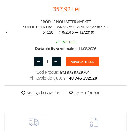
Suport motor
Canal racire
357,92 Lei
TAMPON
Capac bara
PRODUS NOU AFTERMARKET
Turbocompresor
Capac fata motor
SUPORT CENTRAL BARA SPATE A.M. 51127387297
5' G30 (10/2015 — 12/2019)
Ungere
Capitonaj
IN STOC
Capota
Data de livrare:
maine, 11.08.2026
Capota spate
ADAUGA IN COS
Carenaj roata
Cod Produs:
BMB738729701
Deflector aer
Ai nevoie de ajutor?
+40 745 392920
Elemente caroserie
Inchidere aripa
Adauga la Favorite
Cere informatii
Oglindă
Overfender aripa
Panou acoperire trigger