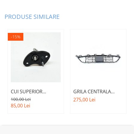
PRODUSE SIMILARE
-15%
CUI SUPERIOR
GRILA CENTRALA
CAPOTA MOTOR A.M.
INFERIOARA BARA
100,00 Lei
275,00 Lei
51237473707 - BMW
FATA M - MODEL CU
85,00 Lei
SERIES 3 (G20/G21)
ACC - O.E.
51118056522 - BMW
X6 F16