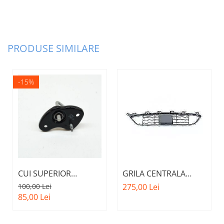
PRODUSE SIMILARE
-15%
CUI SUPERIOR
GRILA CENTRALA
CAPOTA MOTOR A.M.
INFERIOARA BARA
100,00 Lei
275,00 Lei
51237473707 - BMW
FATA M - MODEL CU
85,00 Lei
SERIES 3 (G20/G21)
ACC - O.E.
51118056522 - BMW