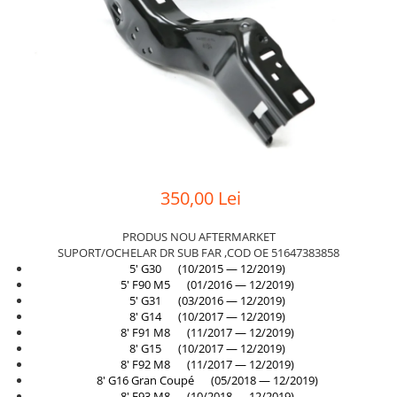
Suport motor
Canal racire
TAMPON
Capac bara
Turbocompresor
Capac fata motor
Ungere
Capitonaj
Capota
Capota spate
Carenaj roata
350,00 Lei
Deflector aer
PRODUS NOU AFTERMARKET
Elemente caroserie
SUPORT/OCHELAR DR SUB FAR ,COD OE 51647383858
5' G30 (10/2015 — 12/2019)
Inchidere aripa
5' F90 M5 (01/2016 — 12/2019)
5' G31 (03/2016 — 12/2019)
Oglindă
8' G14 (10/2017 — 12/2019)
8' F91 M8 (11/2017 — 12/2019)
Overfender aripa
8' G15 (10/2017 — 12/2019)
8' F92 M8 (11/2017 — 12/2019)
Panou acoperire trigger
8' G16 Gran Coupé (05/2018 — 12/2019)
8' F93 M8 (10/2018 — 12/2019)