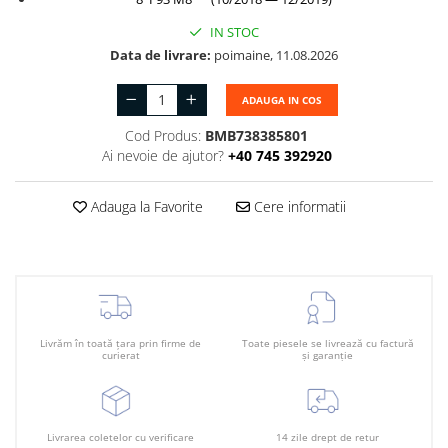
Plafon
Praguri
IN STOC
Data de livrare:
poimaine, 11.08.2026
Rama radiator
Scut motor
ADAUGA IN COS
Spălător far
Cod Produs:
BMB738385801
Ai nevoie de ajutor?
+40 745 392920
Suport aripa
Suport far
Adauga la Favorite
Cere informatii
Suport radiator
Traversa
Usa fată
Usa spate
Livrăm în toată țara prin firme de
Toate piesele se livrează cu factură
curierat
și garanție
Livrarea coletelor cu verificare
14 zile drept de retur