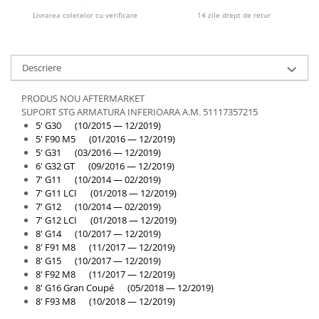
Overfender aripa
Livrarea coletelor cu verificare
14 zile drept de retur
Panou acoperire trigger
Plafon
Descriere
Praguri
Rama radiator
PRODUS NOU AFTERMARKET
SUPORT STG ARMATURA INFERIOARA A.M. 51117357215
Scut motor
5' G30 (10/2015 — 12/2019)
Spălător far
5' F90 M5 (01/2016 — 12/2019)
5' G31 (03/2016 — 12/2019)
Suport aripa
6' G32 GT (09/2016 — 12/2019)
7' G11 (10/2014 — 02/2019)
Suport far
7' G11 LCI (01/2018 — 12/2019)
Suport radiator
7' G12 (10/2014 — 02/2019)
7' G12 LCI (01/2018 — 12/2019)
Traversa
8' G14 (10/2017 — 12/2019)
Usa fată
8' F91 M8 (11/2017 — 12/2019)
8' G15 (10/2017 — 12/2019)
Usa spate
8' F92 M8 (11/2017 — 12/2019)
8' G16 Gran Coupé (05/2018 — 12/2019)
Cutie viteze
8' F93 M8 (10/2018 — 12/2019)
Cutie viteze