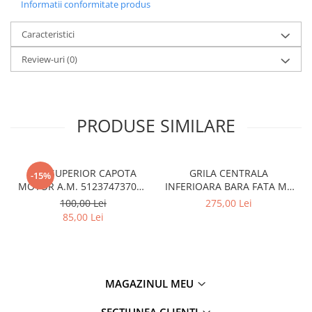
Informatii conformitate produs
Kit revizie
Suport cutie
Caracteristici
DIFERENTIAL
Review-uri
(0)
Directie
Bieletă directie
Cap de bara
PRODUSE SIMILARE
Casetă directie
Scut caseta
CUI SUPERIOR CAPOTA
GRILA CENTRALA
-15%
Electrice
MOTOR A.M. 51237473707 -
INFERIOARA BARA FATA M -
BMW SERIES 3 (G20/G21)
MODEL CU ACC - O.E.
Acumulator
100,00 Lei
275,00 Lei
51118056522 - BMW X6 F16
85,00 Lei
Alternator
Cablaj
Cameră
MAGAZINUL MEU
Electromotor
Lampa spate