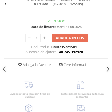
8' F93 M8 (10/2018 — 12/2019)
Bara spate
Broasca capota
Broască usă
IN STOC
Data de livrare:
Marti, 11.08.2026
Canal racire
Capac bara
ADAUGA IN COS
Capac fata motor
Cod Produs:
BMB735721501
Capitonaj
Ai nevoie de ajutor?
+40 745 392920
Capota
Adauga la Favorite
Cere informatii
Capota spate
Carenaj roata
Deflector aer
Elemente caroserie
Livrăm în toată țara prin firme de
Toate piesele se livrează cu factură
curierat
și garanție
Inchidere aripa
Oglindă