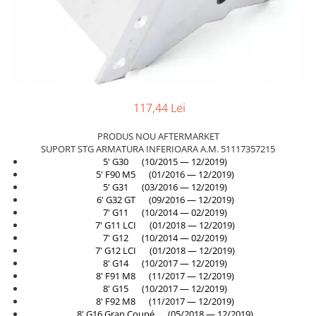
Planetară
Antrenare punte
Cardan
Aprindere
Bujie
117,44 Lei
Releu
Caroserie
PRODUS NOU AFTERMARKET
SUPORT STG ARMATURA INFERIOARA A.M. 51117357215
Absorbant bara fata
5' G30 (10/2015 — 12/2019)
5' F90 M5 (01/2016 — 12/2019)
Absorbant bara V
5' G31 (03/2016 — 12/2019)
Actuator capsa capota
6' G32 GT (09/2016 — 12/2019)
7' G11 (10/2014 — 02/2019)
Aripă
7' G11 LCI (01/2018 — 12/2019)
7' G12 (10/2014 — 02/2019)
Aripă spate
7' G12 LCI (01/2018 — 12/2019)
8' G14 (10/2017 — 12/2019)
Armatura
8' F91 M8 (11/2017 — 12/2019)
Balama capota
8' G15 (10/2017 — 12/2019)
8' F92 M8 (11/2017 — 12/2019)
Bara fata
8' G16 Gran Coupé (05/2018 — 12/2019)