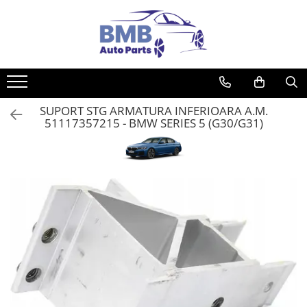
Toate Produsele
Accesorii
Covorase
SUPORT STG ARMATURA INFERIOARA A.M.
ODORIZANTE
51117357215 - BMW SERIES 5 (G30/G31)
Ornament
AIRBAG
Ambreiaj
Cilindru
Rulment de presiune
Set ambreiaj
Volantă
Angrenare roată
Burduf planetară