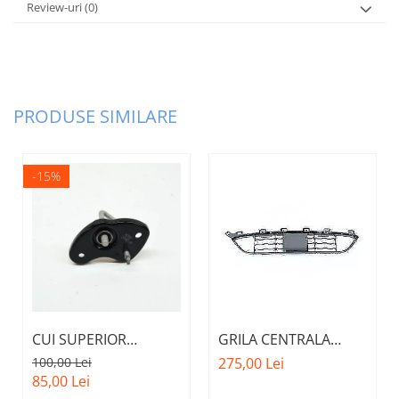
Review-uri
(0)
PRODUSE SIMILARE
-15%
CUI SUPERIOR
GRILA CENTRALA
CAPOTA MOTOR A.M.
INFERIOARA BARA
100,00 Lei
275,00 Lei
51237473707 - BMW
FATA M - MODEL CU
85,00 Lei
SERIES 3 (G20/G21)
ACC - O.E.