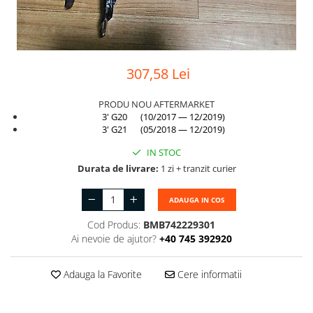
Suport motor
Canal racire
TAMPON
Capac bara
Turbocompresor
Capac fata motor
307,58 Lei
Ungere
Capitonaj
PRODU NOU AFTERMARKET
Capota
3' G20 (10/2017 — 12/2019)
Capota spate
3' G21 (05/2018 — 12/2019)
Carenaj roata
IN STOC
Durata de livrare:
1 zi + tranzit curier
Deflector aer
Elemente caroserie
ADAUGA IN COS
Inchidere aripa
Cod Produs:
BMB742229301
Ai nevoie de ajutor?
+40 745 392920
Oglindă
Overfender aripa
Adauga la Favorite
Cere informatii
Panou acoperire trigger