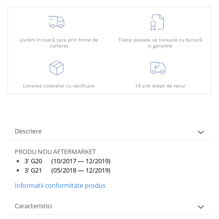
Plafon
Praguri
Rama radiator
Livrăm în toată țara prin firme de
Toate piesele se livrează cu factură
curierat
și garanție
Scut motor
Spălător far
Suport aripa
Livrarea coletelor cu verificare
14 zile drept de retur
Suport far
Suport radiator
Traversa
Descriere
Usa fată
PRODU NOU AFTERMARKET
Usa spate
3' G20 (10/2017 — 12/2019)
3' G21 (05/2018 — 12/2019)
Informatii conformitate produs
Caracteristici