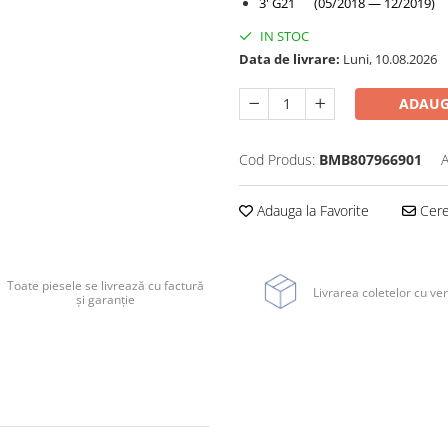
3' G21 (05/2018 — 12/2019)
IN STOC
Data de livrare:
Luni, 10.08.2026
ADAUG
Cod Produs:
BMB807966901
A
Adauga la Favorite
Cere 
Toate piesele se livrează cu factură
Livrarea coletelor cu ver
și garanție