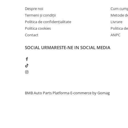
Inchidere aripa
Despre noi
Cum cum
Oglindă
Termeni și condiții
Metode de
Politica de confidențialitate
Livrare
Overfender aripa
Politica cookies
Politica de
Panou acoperire trigger
Contact
ANPC
Plafon
SOCIAL
URMARESTE-NE IN SOCIAL MEDIA
Praguri
Rama radiator
Scut motor
Spălător far
Suport aripa
BMB Auto Parts
Platforma E-commerce by Gomag
Suport far
Suport radiator
Traversa
Usa fată