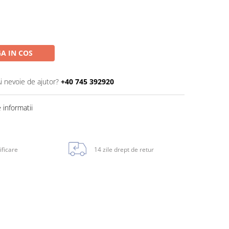
A IN COS
i nevoie de ajutor?
+40 745 392920
informatii
ificare
14 zile drept de retur