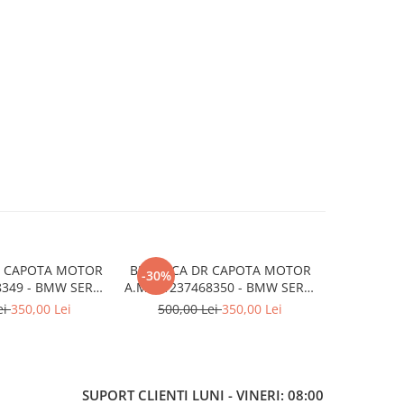
G CAPOTA MOTOR
BROASCA DR CAPOTA MOTOR
TRAVERSA
-30%
8349 - BMW SERIA
A.M. 51237468350 - BMW SERIA
FATA A.M.
 F40
1 F40
SERI
ei
350,00 Lei
500,00 Lei
350,00 Lei
SUPORT CLIENTI
LUNI - VINERI: 08:00