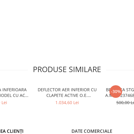
PRODUSE SIMILARE
A INFERIOARA
DEFLECTOR AER INFERIOR CU
BROASCA ST
-30%
MODEL CU ACC
CLAPETE ACTIVE O.E.
A.M. 5123746
6522 - BMW X6
51745A22C64 - BMW SERIA 3
1
 Lei
1.034,60 Lei
500,00 L
6
G20/G21
EA CLIENȚI
DATE COMERCIALE