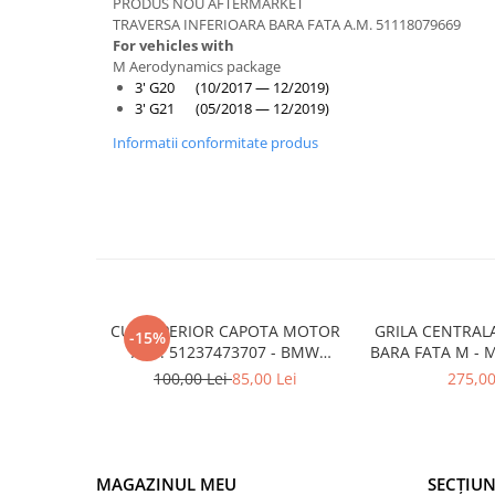
Armatura
PRODUS NOU AFTERMARKET
TRAVERSA INFERIOARA BARA FATA A.M. 51118079669
Balama capota
For vehicles with
M Aerodynamics package
Bara fata
3' G20 (10/2017 — 12/2019)
Bara spate
3' G21 (05/2018 — 12/2019)
Broasca capota
Informatii conformitate produs
Broască usă
Canal racire
Capac bara
Capac fata motor
Capitonaj
CUI SUPERIOR CAPOTA MOTOR
GRILA CENTRAL
-15%
Capota
A.M. 51237473707 - BMW
BARA FATA M - 
SERIES 3 (G20/G21)
- O.E. 5111805
Capota spate
100,00 Lei
85,00 Lei
275,00
F1
Carenaj roata
Deflector aer
Elemente caroserie
MAGAZINUL MEU
SECȚIUN