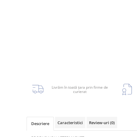
Planetară
Antrenare punte
Cardan
Aprindere
Bujie
Releu
Caroserie
Livrăm în toată țara prin firme de
Absorbant bara fata
curierat
Absorbant bara V
Actuator capsa capota
Aripă
Caracteristici
Review-uri
(0)
Descriere
Aripă spate