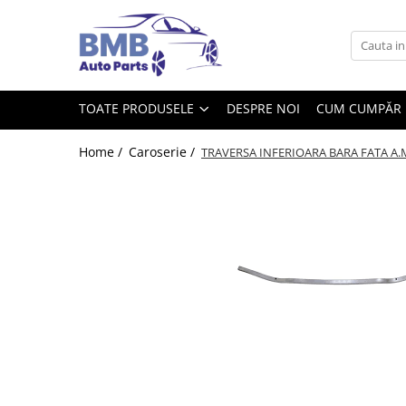
Toate Produsele
Accesorii
TOATE PRODUSELE
DESPRE NOI
CUM CUMPĂR
Covorase
ODORIZANTE
Home /
Caroserie /
TRAVERSA INFERIOARA BARA FATA A.M
Ornament
AIRBAG
Ambreiaj
Cilindru
Rulment de presiune
Set ambreiaj
Volantă
Angrenare roată
Burduf planetară