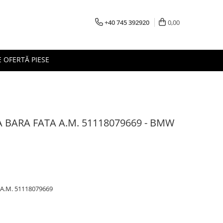
+40 745 392920
0,00
 OFERTĂ PIESE
 BARA FATA A.M. 51118079669 - BMW
A.M. 51118079669