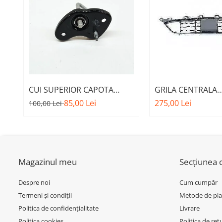
Inchidere aripa
Oglindă
Overfender aripa
Panou acoperire trigger
Plafon
Praguri
CUI SUPERIOR CAPOTA
GRILA CENTRALA
MOTOR A.M. 51237473707 -
INFERIOARA BARA 
Rama radiator
85,00 Lei
275,00 Lei
100,00 Lei
BMW SERIES 3 (G20/G21)
MODEL CU ACC - O
Scut motor
51118056522 - BM
Spălător far
Suport aripa
Magazinul meu
Secțiunea c
Suport far
Despre noi
Cum cumpăr
Suport radiator
Termeni și condiții
Metode de pla
Traversa
Politica de confidențialitate
Livrare
Usa fată
Politica cookies
Politica de ret