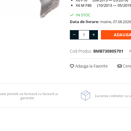
X6 F16 (09/2013 — 05/2019)
X6 M F86 (10/2013 — 05/2019
IN STOC
Data de livrare:
maine, 07.08.2026
ADAUGA
Cod Produs:
BMB730805701
A
Adauga la Favorite
Cere 
ate piesele se livrează cu factură și
Livrarea coletelor cu v
garanție