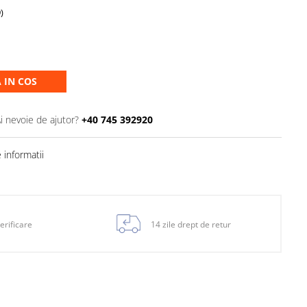
)
 IN COS
i nevoie de ajutor?
+40 745 392920
informatii
erificare
14 zile drept de retur