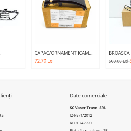
CAPAC/ORNAMENT ICAM
BROASCA 
FATA M -
A.M. 51137349589 - BMW
MOTOR A.
72,70 Lei
500,00 Lei
.E.
SERIES 5 (G30/G31)
BMW SERI
W X6 F16
lienți
Date comerciale
SC Vaser Travel SRL
tă
J24/871/2012
RO30742990
ur
Piața Nicolae Iorga 2B