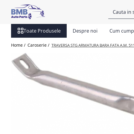
Toate Produsele
Toate Produsele
Despre noi
Cum cump
Accesorii
Covorase
Home /
Caroserie /
TRAVERSA STG ARMATURA BARA FATA A.M. 511
ODORIZANTE
Ornament
AIRBAG
Ambreiaj
Cilindru
Rulment de presiune
Set ambreiaj
Volantă
Angrenare roată
Burduf planetară