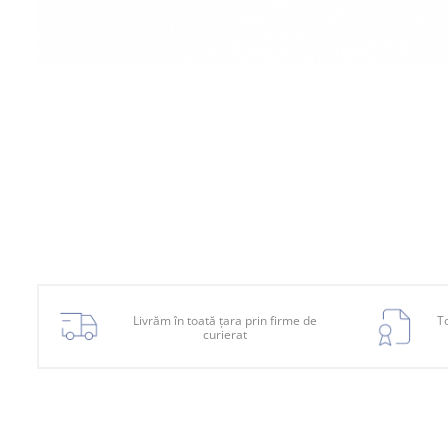
Planetară
Antrenare punte
Cardan
Aprindere
Bujie
Releu
Caroserie
Absorbant bara fata
Absorbant bara V
Actuator capsa capota
Livrăm în toată țara prin firme de
To
curierat
Aripă
Aripă spate
Armatura
Balama capota