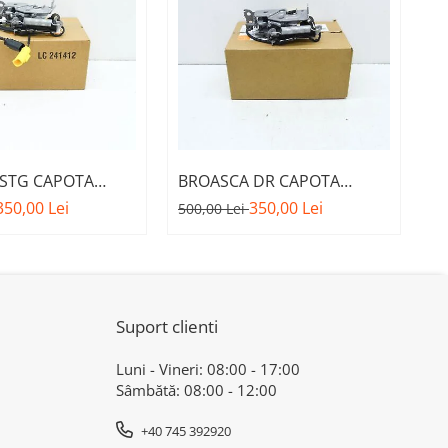
STG CAPOTA
BROASCA DR CAPOTA
S
M. 51237468349 -
MOTOR A.M. 51237468350 -
P
350,00 Lei
350,00 Lei
89
500,00 Lei
A 1 F40
BMW SERIA 1 F40
5
X4
Suport clienti
Luni - Vineri: 08:00 - 17:00
Sâmbătă: 08:00 - 12:00
+40 745 392920