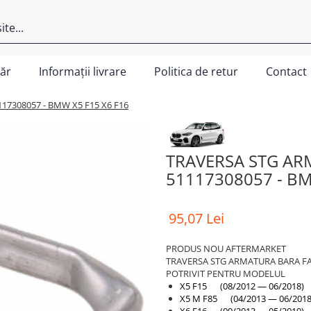
ăr
Informații livrare
Politica de retur
Contact
17308057 - BMW X5 F15 X6 F16
TRAVERSA STG AR
51117308057 - BM
95,07 Lei
PRODUS NOU AFTERMARKET
TRAVERSA STG ARMATURA BARA FAT
POTRIVIT PENTRU MODELUL
X5 F15 (08/2012 — 06/2018)
X5 M F85 (04/2013 — 06/2018