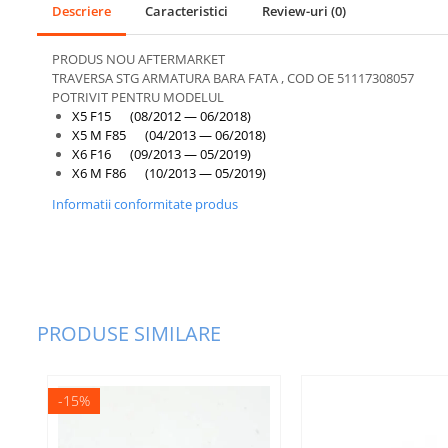
Descriere
Caracteristici
Review-uri
(0)
Bara fata
Bara spate
PRODUS NOU AFTERMARKET
TRAVERSA STG ARMATURA BARA FATA , COD OE 51117308057
Broasca capota
POTRIVIT PENTRU MODELUL
X5 F15 (08/2012 — 06/2018)
Broască usă
X5 M F85 (04/2013 — 06/2018)
X6 F16 (09/2013 — 05/2019)
Canal racire
X6 M F86 (10/2013 — 05/2019)
Capac bara
Informatii conformitate produs
Capac fata motor
Capitonaj
Capota
Capota spate
PRODUSE SIMILARE
Carenaj roata
Deflector aer
-15%
Elemente caroserie