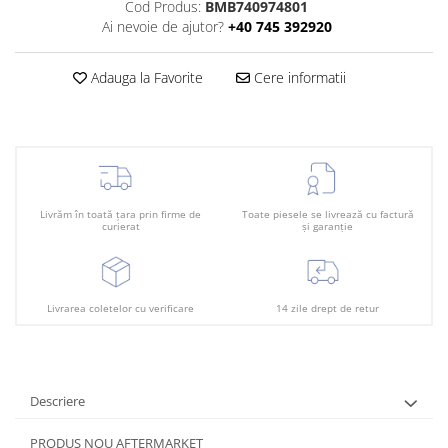
Plafon
Cod Produs:
BMB740974801
Ai nevoie de ajutor?
+40 745 392920
Praguri
Rama radiator
Adauga la Favorite
Cere informatii
Scut motor
Spălător far
Suport aripa
Suport far
Livrăm în toată țara prin firme de
Toate piesele se livrează cu factură
curierat
și garanție
Suport radiator
Traversa
Usa fată
Livrarea coletelor cu verificare
14 zile drept de retur
Usa spate
Descriere
PRODUS NOU AFTERMARKET