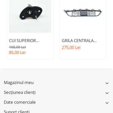
CUI SUPERIOR
GRILA CENTRALA
CAPOTA MOTOR A.M.
INFERIOARA BARA
100,00 Lei
275,00 Lei
51237473707 - BMW
FATA M - MODEL CU
85,00 Lei
SERIES 3 (G20/G21)
ACC - O.E.
51118056522 - BMW
X6 F16
Magazinul meu
Secțiunea clienți
Date comerciale
Suport clienti