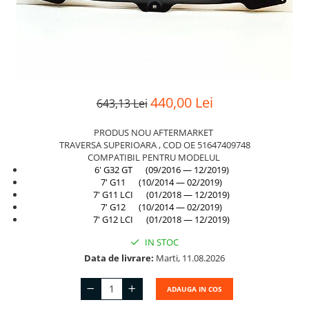
Suport motor
Canal racire
TAMPON
Capac bara
Turbocompresor
Capac fata motor
Ungere
Capitonaj
440,00 Lei
643,13 Lei
Capota
Capota spate
PRODUS NOU AFTERMARKET
TRAVERSA SUPERIOARA , COD OE 51647409748
Carenaj roata
COMPATIBIL PENTRU MODELUL
6' G32 GT (09/2016 — 12/2019)
Deflector aer
7' G11 (10/2014 — 02/2019)
Elemente caroserie
7' G11 LCI (01/2018 — 12/2019)
7' G12 (10/2014 — 02/2019)
Inchidere aripa
7' G12 LCI (01/2018 — 12/2019)
Oglindă
IN STOC
Data de livrare:
Marti, 11.08.2026
Overfender aripa
Panou acoperire trigger
ADAUGA IN COS