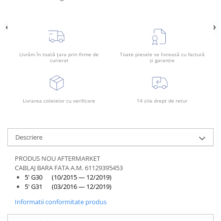
Rama radiator
Scut motor
Spălător far
Suport aripa
Livrăm în toată țara prin firme de
Toate piesele se livrează cu factură
curierat
și garanție
Suport far
Suport radiator
Traversa
Livrarea coletelor cu verificare
14 zile drept de retur
Usa fată
Usa spate
Descriere
PRODUS NOU AFTERMARKET
CABLAJ BARA FATA A.M. 61129395453
5' G30 (10/2015 — 12/2019)
5' G31 (03/2016 — 12/2019)
Informatii conformitate produs