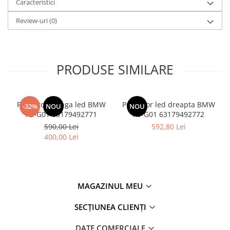
Caracteristici
Review-uri
(0)
PRODUSE SIMILARE
Proiector stanga led BMW
Proiector led dreapta BMW
-32%
NOU
NOU
X3-G01 63179492771
X3-G01 63179492772
590,00 Lei
592,80 Lei
400,00 Lei
MAGAZINUL MEU
SECȚIUNEA CLIENȚI
DATE COMERCIALE