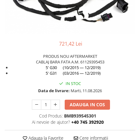
TAMPON
Capac bara
Turbocompresor
Capac fata motor
Ungere
Capitonaj
Capota
721,42 Lei
Capota spate
PRODUS NOU AFTERMARKET
Carenaj roata
CABLAJ BARA FATA A.M. 61129395453
Deflector aer
5' G30 (10/2015 — 12/2019)
5' G31 (03/2016 — 12/2019)
Elemente caroserie
IN STOC
Inchidere aripa
Data de livrare:
Marti, 11.08.2026
Oglindă
ADAUGA IN COS
Overfender aripa
Panou acoperire trigger
Cod Produs:
BMB939545301
Ai nevoie de ajutor?
+40 745 392920
Plafon
Praguri
Adauga la Favorite
Cere informatii