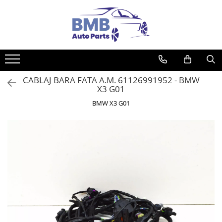
Toate Produsele
Accesorii
Covorase
CABLAJ BARA FATA A.M. 61126991952 - BMW
ODORIZANTE
X3 G01
Ornament
BMW X3 G01
AIRBAG
Ambreiaj
Cilindru
Rulment de presiune
Set ambreiaj
Volantă
Angrenare roată
Burduf planetară