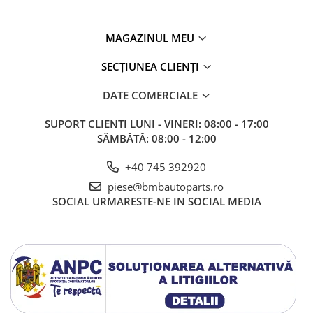
Kit revizie
Suport cutie
MAGAZINUL MEU
DIFERENTIAL
SECȚIUNEA CLIENȚI
Directie
Bieletă directie
DATE COMERCIALE
Cap de bara
SUPORT CLIENTI
LUNI - VINERI: 08:00 - 17:00
Casetă directie
SÂMBĂTĂ: 08:00 - 12:00
Scut caseta
+40 745 392920
Electrice
piese@bmbautoparts.ro
Acumulator
SOCIAL
URMARESTE-NE IN SOCIAL MEDIA
Alternator
Cablaj
Cameră
Electromotor
Lampa spate