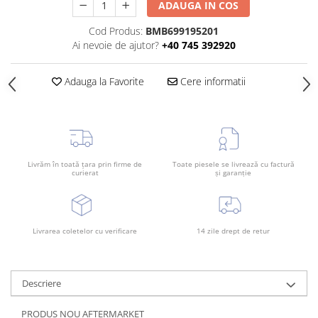
ADAUGA IN COS
Bara spate
Cod Produs:
BMB699195201
Broasca capota
Ai nevoie de ajutor?
+40 745 392920
Broască usă
Canal racire
Adauga la Favorite
Cere informatii
Capac bara
Capac fata motor
Capitonaj
Livrăm în toată țara prin firme de
Toate piesele se livrează cu factură
Capota
curierat
și garanție
Capota spate
Carenaj roata
Livrarea coletelor cu verificare
14 zile drept de retur
Deflector aer
Elemente caroserie
Inchidere aripa
Descriere
Oglindă
PRODUS NOU AFTERMARKET