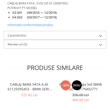
Overfender aripa
CABLAJ BARA FATA , COD OE 61126991952
POTRIVIT PT MODEL
Panou acoperire trigger
X3 G01 (09/2016 — 12/2019)
Plafon
X4 G02 (03/2017 — 12/2019)
Praguri
Informatii conformitate produs
Rama radiator
Caracteristici
Scut motor
Review-uri
(0)
Spălător far
Suport aripa
Suport far
PRODUSE SIMILARE
Suport radiator
Traversa
CABLAJ BARA FATA A.M.
Proiector stanga led BMW
Usa fată
-32%
NOU
61129395453 - BMW SERIA
X3-G01 63179492771
Usa spate
5 G30 , G31
721,42 Lei
590,00 Lei
400,00 Lei
Cutie viteze
Cutie viteze