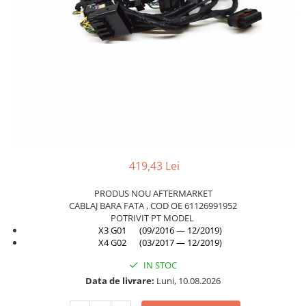
Planetară
Antrenare punte
Cardan
Aprindere
Bujie
Releu
Caroserie
Absorbant bara fata
419,43 Lei
Absorbant bara V
Actuator capsa capota
PRODUS NOU AFTERMARKET
CABLAJ BARA FATA , COD OE 61126991952
Aripă
POTRIVIT PT MODEL
X3 G01 (09/2016 — 12/2019)
Aripă spate
X4 G02 (03/2017 — 12/2019)
Armatura
IN STOC
Balama capota
Data de livrare:
Luni, 10.08.2026
Bara fata