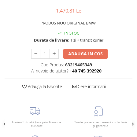
TAMPON
Capac bara
1.470,81 Lei
Turbocompresor
Capac fata motor
PRODUS NOU ORIGINAL BMW
Ungere
Capitonaj
IN STOC
Capota
Durata de livrare:
1 zi + tranzit curier
Capota spate
ADAUGA IN COS
Carenaj roata
Cod Produs:
63219465349
Deflector aer
Ai nevoie de ajutor?
+40 745 392920
Elemente caroserie
Inchidere aripa
Adauga la Favorite
Cere informatii
Oglindă
Overfender aripa
Panou acoperire trigger
Plafon
Livrăm în toată țara prin firme de
Toate piesele se livrează cu factură
curierat
și garanție
Praguri