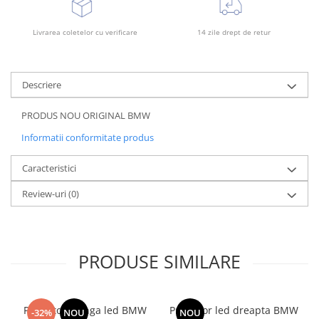
Rama radiator
Scut motor
Livrarea coletelor cu verificare
14 zile drept de retur
Spălător far
Suport aripa
Descriere
Suport far
PRODUS NOU ORIGINAL BMW
Suport radiator
Informatii conformitate produs
Traversa
Usa fată
Caracteristici
Usa spate
Review-uri
(0)
PRODUSE SIMILARE
Proiector stanga led BMW
Proiector led dreapta BMW
-32%
NOU
NOU