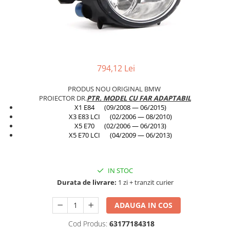
Planetară
Antrenare punte
Cardan
Aprindere
Bujie
794,12 Lei
Releu
PRODUS NOU ORIGINAL BMW
Caroserie
PROIECTOR DR.
PTR. MODEL CU FAR ADAPTABIL
X1 E84 (09/2008 — 06/2015)
Absorbant bara fata
X3 E83 LCI (02/2006 — 08/2010)
X5 E70 (02/2006 — 06/2013)
Absorbant bara V
X5 E70 LCI (04/2009 — 06/2013)
Actuator capsa capota
Aripă
IN STOC
Aripă spate
Durata de livrare:
1 zi + tranzit curier
Armatura
ADAUGA IN COS
Balama capota
Cod Produs:
63177184318
Bara fata