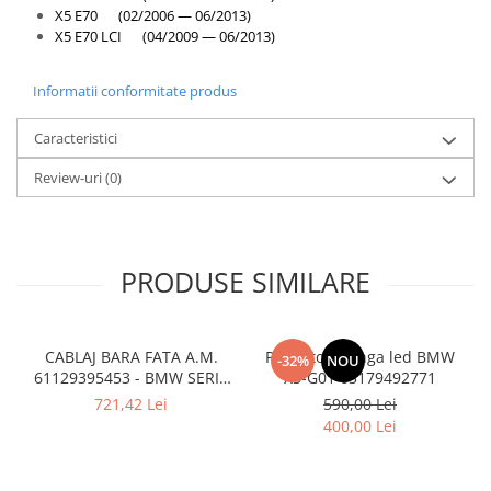
Overfender aripa
X5 E70 (02/2006 — 06/2013)
X5 E70 LCI (04/2009 — 06/2013)
Panou acoperire trigger
Plafon
Informatii conformitate produs
Praguri
Caracteristici
Rama radiator
Scut motor
Review-uri
(0)
Spălător far
Suport aripa
PRODUSE SIMILARE
Suport far
Suport radiator
Traversa
CABLAJ BARA FATA A.M.
Proiector stanga led BMW
-32%
NOU
61129395453 - BMW SERIA
X3-G01 63179492771
Usa fată
5 G30 , G31
721,42 Lei
590,00 Lei
Usa spate
400,00 Lei
Cutie viteze
Cutie viteze