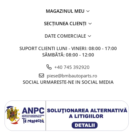
Kit revizie
MAGAZINUL MEU
Suport cutie
SECȚIUNEA CLIENȚI
DIFERENTIAL
Directie
DATE COMERCIALE
Bieletă directie
SUPORT CLIENTI
LUNI - VINERI: 08:00 - 17:00
Cap de bara
SÂMBĂTĂ: 08:00 - 12:00
Casetă directie
+40 745 392920
Scut caseta
piese@bmbautoparts.ro
Electrice
SOCIAL
URMARESTE-NE IN SOCIAL MEDIA
Acumulator
Alternator
Cablaj
Cameră
Electromotor
Lampa spate