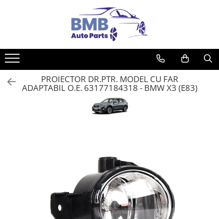
Toate Produsele
Accesorii
Covorase
PROIECTOR DR.PTR. MODEL CU FAR
ODORIZANTE
ADAPTABIL O.E. 63177184318 - BMW X3 (E83)
Ornament
AIRBAG
Ambreiaj
Cilindru
Rulment de presiune
Set ambreiaj
Volantă
Angrenare roată
Burduf planetară