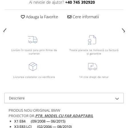
Ai nevoie de ajutor?
+40 745 392920
Bara spate
Broasca capota
Adauga la Favorite
Cere informatii
Broască usă
Canal racire
Capac bara
Capac fata motor
Livrăm în toată țara prin firme de
Toate piesele se livrează cu factură
curierat
și garanție
Capitonaj
Capota
Capota spate
Livrarea coletelor cu verificare
14 zile drept de retur
Carenaj roata
Deflector aer
Descriere
Elemente caroserie
PRODUS NOU ORIGINAL BMW
Inchidere aripa
PROIECTOR DR.
PTR. MODEL CU FAR ADAPTABIL
Oglindă
X1 E84 (09/2008 — 06/2015)
X3 E83 LCI (02/2006 — 08/2010)